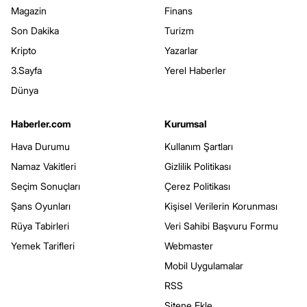
Magazin
Finans
Son Dakika
Turizm
Kripto
Yazarlar
3.Sayfa
Yerel Haberler
Dünya
Haberler.com
Kurumsal
Hava Durumu
Kullanım Şartları
Namaz Vakitleri
Gizlilik Politikası
Seçim Sonuçları
Çerez Politikası
Şans Oyunları
Kişisel Verilerin Korunması
Rüya Tabirleri
Veri Sahibi Başvuru Formu
Yemek Tarifleri
Webmaster
Mobil Uygulamalar
RSS
Sitene Ekle