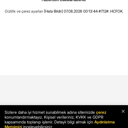
Gizlilik ve çerez ayarları
[Hata Bildir]
07.08.2026 00:13:44 #7.12# .HCFOK.
×
Sizlere daha iyi hizmet sunabilmek adına sitemizde
çerez
konumlandırmaktayız. Kişisel verileriniz, KVKK ve GDPR
kapsamında toplanıp işlenir. Detaylı bilgi almak için
Aydınlatma
Metnimizi
inceleyebilirsiniz.