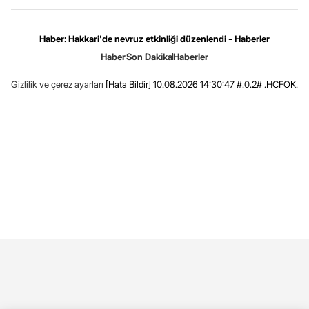
Haber: Hakkari'de nevruz etkinliği düzenlendi - Haberler
Haber
Son Dakika
Haberler
Gizlilik ve çerez ayarları
[Hata Bildir]
10.08.2026 14:30:47 #.0.2# .HCFOK.