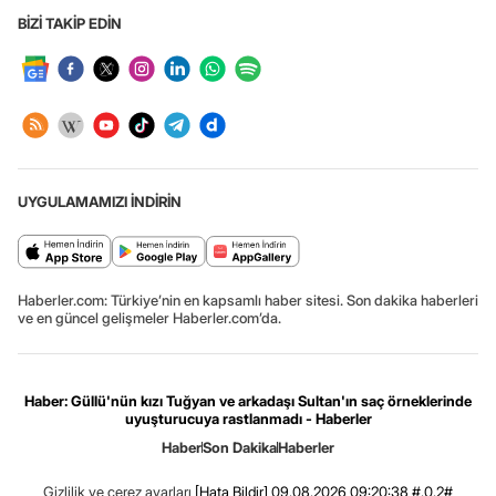
BİZİ TAKİP EDİN
UYGULAMAMIZI İNDİRİN
Haberler.com: Türkiye’nin en kapsamlı haber sitesi. Son dakika haberleri
ve en güncel gelişmeler Haberler.com’da.
Haber: Güllü'nün kızı Tuğyan ve arkadaşı Sultan'ın saç örneklerinde
uyuşturucuya rastlanmadı - Haberler
Haber
Son Dakika
Haberler
Gizlilik ve çerez ayarları
[Hata Bildir]
09.08.2026 09:20:38 #.0.2#