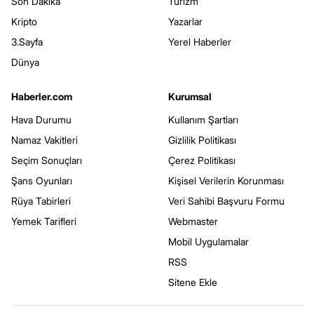
Son Dakika
Turizm
Kripto
Yazarlar
3.Sayfa
Yerel Haberler
Dünya
Haberler.com
Kurumsal
Hava Durumu
Kullanım Şartları
Namaz Vakitleri
Gizlilik Politikası
Seçim Sonuçları
Çerez Politikası
Şans Oyunları
Kişisel Verilerin Korunması
Rüya Tabirleri
Veri Sahibi Başvuru Formu
Yemek Tarifleri
Webmaster
Mobil Uygulamalar
RSS
Sitene Ekle