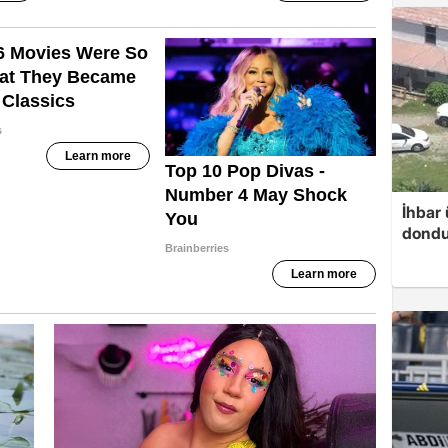
İhbar 
dondu