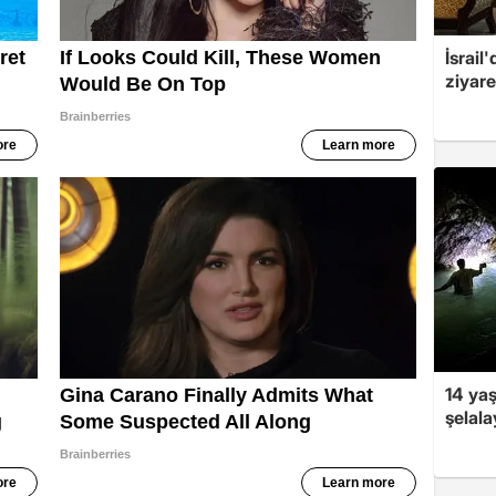
İsrail
ziyare
14 ya
şelala