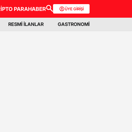
İPTO PARA
HABER
ÜYE GİRİŞİ
RESMİ İLANLAR
GASTRONOMİ