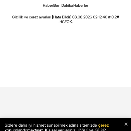
Haber
Son Dakika
Haberler
Gizlilik ve çerez ayarları
[Hata Bildir]
08.08.2026 02:12:40 #.0.2#
.HCFOK.
×
Sizlere daha iyi hizmet sunabilmek adına sitemizde
çerez
konumlandırmaktayız. Kişisel verileriniz, KVKK ve GDPR