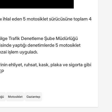
arını ihlal eden 5 motosiklet sürücüsüne toplam 4
lge Trafik Denetleme Şube Müdürlüğü
erisinde yaptığı denetimlerde 5 motosiklet
zai işlem uyguladı.
in ehliyet, ruhsat, kask, plaka ve sigorta gibi
EP
üğü
Motosiklet
Gaziantep