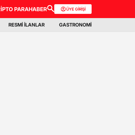
İPTO PARA
HABER
ÜYE GİRİŞİ
RESMİ İLANLAR
GASTRONOMİ