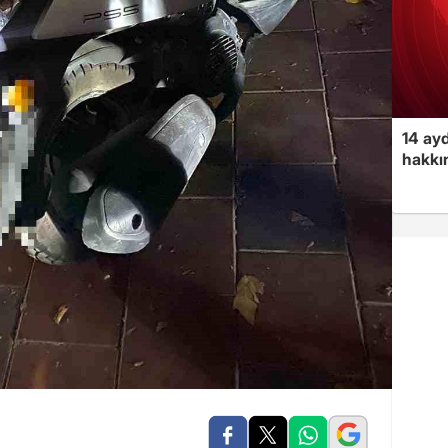
14 ayd
hakkın