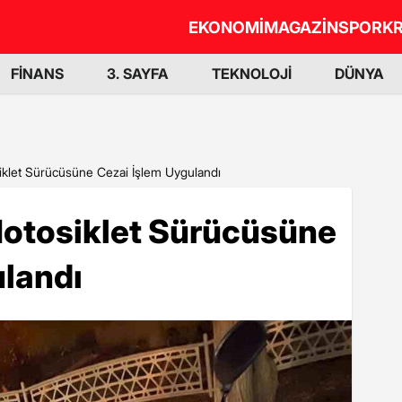
EKONOMİ
MAGAZİN
SPOR
KR
FİNANS
3. SAYFA
TEKNOLOJİ
DÜNYA
iklet Sürücüsüne Cezai İşlem Uygulandı
Motosiklet Sürücüsüne
ulandı