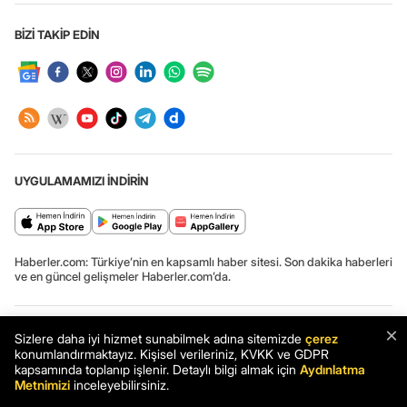
BİZİ TAKİP EDİN
UYGULAMAMIZI İNDİRİN
Haberler.com: Türkiye’nin en kapsamlı haber sitesi. Son dakika haberleri
ve en güncel gelişmeler Haberler.com’da.
×
Sizlere daha iyi hizmet sunabilmek adına sitemizde
çerez
Haber: Füruzan Önemli Olan Zamanın Sınavını Verebilmektir -
konumlandırmaktayız. Kişisel verileriniz, KVKK ve GDPR
Haberler
kapsamında toplanıp işlenir. Detaylı bilgi almak için
Aydınlatma
Haber
Son Dakika
Haberler
Metnimizi
inceleyebilirsiniz.