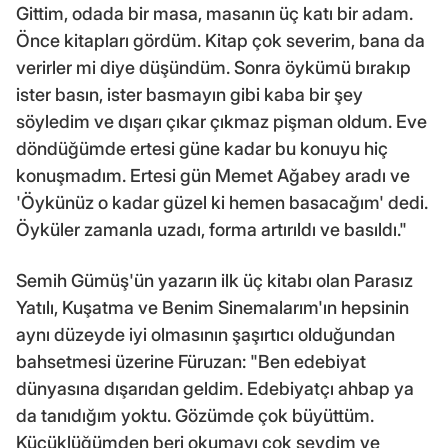
Gittim, odada bir masa, masanın üç katı bir adam.
Önce kitapları gördüm. Kitap çok severim, bana da
verirler mi diye düşündüm. Sonra öykümü bırakıp
ister basın, ister basmayın gibi kaba bir şey
söyledim ve dışarı çıkar çıkmaz pişman oldum. Eve
döndüğümde ertesi güne kadar bu konuyu hiç
konuşmadım. Ertesi gün Memet Ağabey aradı ve
'Öykünüz o kadar güzel ki hemen basacağım' dedi.
Öyküler zamanla uzadı, forma artırıldı ve basıldı."
Semih Gümüş'ün yazarın ilk üç kitabı olan Parasız
Yatılı, Kuşatma ve Benim Sinemalarım'ın hepsinin
aynı düzeyde iyi olmasının şaşırtıcı olduğundan
bahsetmesi üzerine Füruzan: "Ben edebiyat
dünyasına dışarıdan geldim. Edebiyatçı ahbap ya
da tanıdığım yoktu. Gözümde çok büyüttüm.
Küçüklüğümden beri okumayı çok sevdim ve