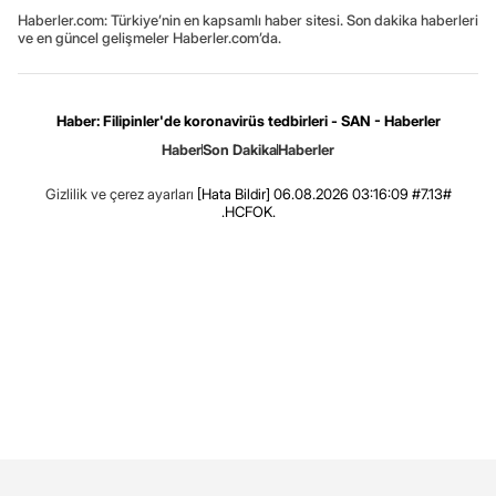
Haberler.com: Türkiye’nin en kapsamlı haber sitesi. Son dakika haberleri
ve en güncel gelişmeler Haberler.com’da.
Haber: Filipinler'de koronavirüs tedbirleri - SAN - Haberler
Haber
Son Dakika
Haberler
Gizlilik ve çerez ayarları
[Hata Bildir]
06.08.2026 03:16:09 #7.13#
.HCFOK.