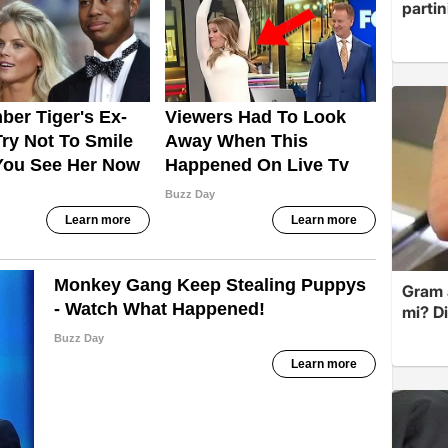
partin
Gram 
mi? D