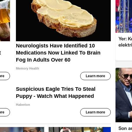
Yer: 
elektr
Son a