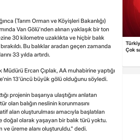
ğınca (Tarım Orman ve Köyişleri Bakanlığı)
amında Van Gölü'nden alınan yaklaşık bir ton
ezine 30 kilometre uzaklıkta ve hiçbir balık
Türki
bırakıldı. Bu balıklar aradan geçen zamanda
Çok sa
nı 33 yılda artırdı.
ık Müdürü Ercan Çıplak, AA muhabirine yaptığı
e'nin 13'üncü büyük gölü olduğunu söyledi.
ığı projenin başarıya ulaştığını anlatan
ür olan balığın neslinin korunmasını
natif alan oluşturulması amacıyla başlatılan
e doğal olarak yaşayan bir balık türü yoktu.
am ve üreme alanı oluşturuldu." dedi.