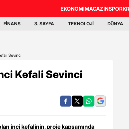
EKONOMİ
MAGAZİN
SPOR
KR
FİNANS
3. SAYFA
TEKNOLOJİ
DÜNYA
efali Sevinci
ci Kefali Sevinci
lan inci kefalinin, proje kapsamında