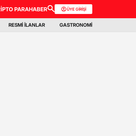
İPTO PARA
HABER
ÜYE GİRİŞİ
RESMİ İLANLAR
GASTRONOMİ