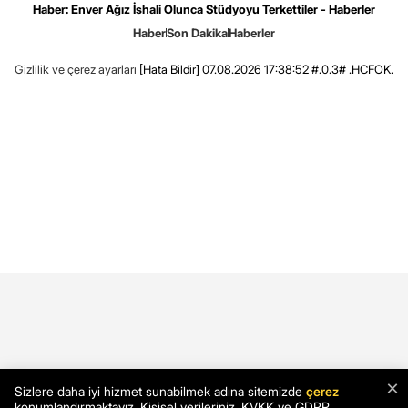
Haber: Enver Ağız İshali Olunca Stüdyoyu Terkettiler - Haberler
Haber
Son Dakika
Haberler
Gizlilik ve çerez ayarları
[Hata Bildir]
07.08.2026 17:38:52 #.0.3# .HCFOK.
×
Sizlere daha iyi hizmet sunabilmek adına sitemizde
çerez
konumlandırmaktayız. Kişisel verileriniz, KVKK ve GDPR