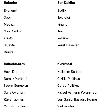
Haberler
Son Dakika
Ekonomi
Sağlık
Spor
Teknoloji
Magazin
Finans
Son Dakika
Turizm
Kripto
Yazarlar
3.Sayfa
Yerel Haberler
Dünya
Haberler.com
Kurumsal
Hava Durumu
Kullanım Şartları
Namaz Vakitleri
Gizlilik Politikası
Seçim Sonuçları
Çerez Politikası
Şans Oyunları
Kişisel Verilerin Korunması
Rüya Tabirleri
Veri Sahibi Başvuru Formu
Yemek Tarifleri
Webmaster