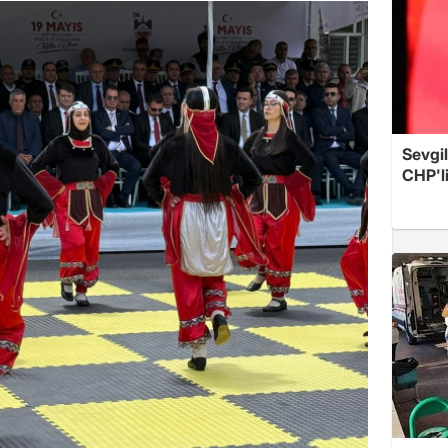
Sevgil
CHP'l