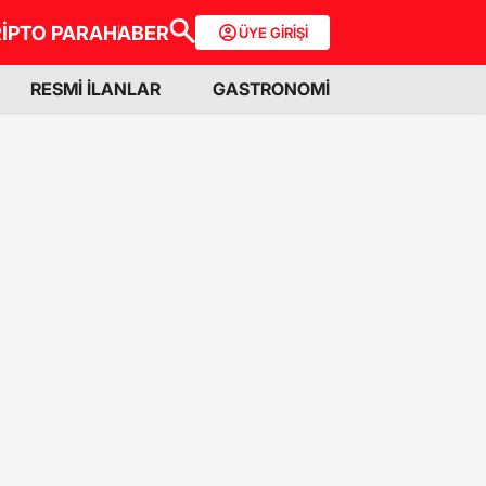
İPTO PARA
HABER
ÜYE GİRİŞİ
RESMİ İLANLAR
GASTRONOMİ