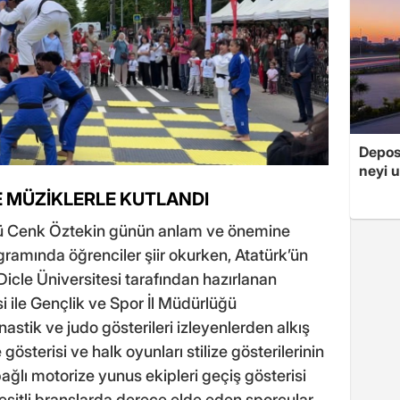
Depos
neyi u
E MÜZİKLERLE KUTLANDI
rü Cenk Öztekin günün anlam ve önemine
gramında öğrenciler şiir okurken, Atatürk’ün
Dicle Üniversitesi tarafından hazırlanan
si ile Gençlik ve Spor İl Müdürlüğü
astik ve judo gösterileri izleyenlerden alkış
österisi ve halk oyunları stilize gösterilerinin
ğlı motorize yunus ekipleri geçiş gösterisi
eşitli branşlarda derece elde eden sporcular