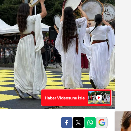
Haber Videosunu İzle