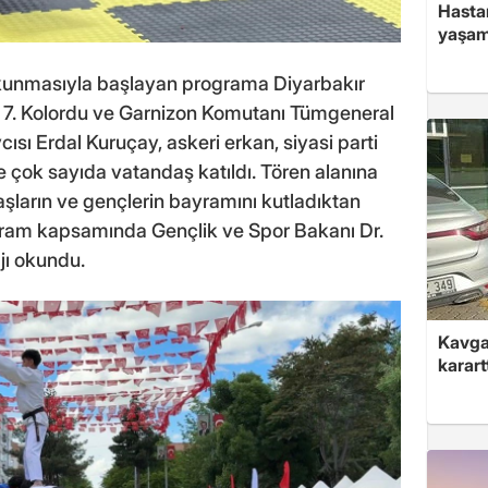
Hasta
yaşam
 okunmasıyla başlayan programa Diyarbakır
ra 7. Kolordu ve Garnizon Komutanı Tümgeneral
ısı Erdal Kuruçay, askeri erkan, siyasi parti
ve çok sayıda vatandaş katıldı. Tören alanına
aşların ve gençlerin bayramını kutladıktan
ogram kapsamında Gençlik ve Spor Bakanı Dr.
jı okundu.
Kavga 
karart