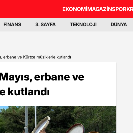
EKONOMİ
MAGAZİN
SPOR
KR
FİNANS
3. SAYFA
TEKNOLOJİ
DÜNYA
s, erbane ve Kürtçe müziklerle kutlandı
 Mayıs, erbane ve
e kutlandı