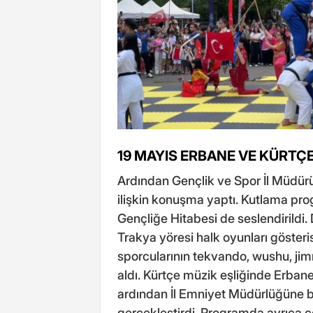
19 MAYIS ERBANE VE KÜRTÇ
Ardından Gençlik ve Spor İl Müdü
ilişkin konuşma yaptı. Kutlama pro
Gençliğe Hitabesi de seslendirildi. 
Trakya yöresi halk oyunları gösteri
sporcularının tekvando, wushu, jimn
aldı. Kürtçe müzik eşliğinde Erbane g
ardından İl Emniyet Müdürlüğüne ba
gerçekleştirdi. Programda ayrıca ç