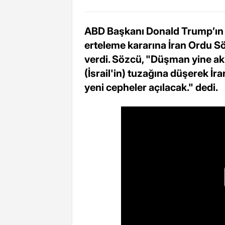
ABD Başkanı Donald Trump’ın İr
erteleme kararına İran Ordu
verdi. Sözcü, "Düşman yine akı
(İsrail'in) tuzağına düşerek İra
yeni cepheler açılacak." dedi.