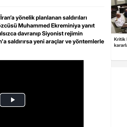
an’a yönelik planlanan saldırıları
 Sözcüsü Muhammed Ekreminiya yanıt
lsızca davranıp Siyonist rejimin
Kritik
n'a saldırırsa yeni araçlar ve yöntemlerle
kararl