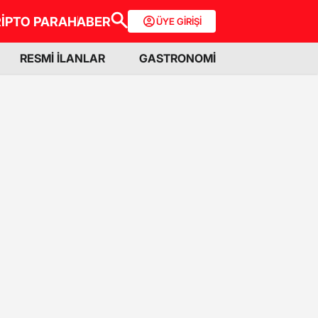
İPTO PARA
HABER
ÜYE GİRİŞİ
RESMİ İLANLAR
GASTRONOMİ