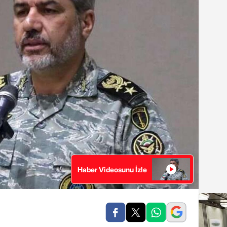
Haber Videosunu İzle