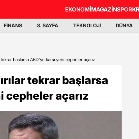
EKONOMİ
MAGAZİN
SPOR
KR
FİNANS
3. SAYFA
TEKNOLOJİ
DÜNYA
r tekrar başlarsa ABD'ye karşı yeni cepheler açarız
ırılar tekrar başlarsa
i cepheler açarız