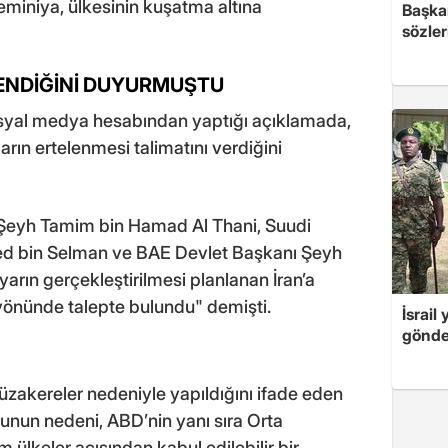
reminiya, ülkesinin kuşatma altına
Başkan
sözler
LENDİĞİNİ DUYURMUŞTU
syal medya hesabından yaptığı açıklamada,
ların ertelenmesi talimatını verdiğini
 Şeyh Tamim bin Hamad Al Thani, Suudi
ed bin Selman ve BAE Devlet Başkanı Şeyh
ın gerçekleştirilmesi planlanan İran’a
 yönünde talepte bulundu" demişti.
İsrail
gönde
akereler nedeniyle yapıldığını ifade eden
unun nedeni, ABD’nin yanı sıra Orta
 ülkeler açısından kabul edilebilir bir