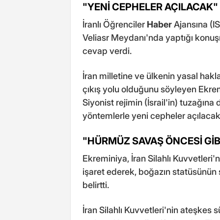
"YENİ CEPHELER AÇILACAK"
İranlı Öğrenciler
Haber
Ajansına (I
Veliasr Meydanı'nda yaptığı konuşm
cevap verdi.
İran milletine ve ülkenin yasal hak
çıkış yolu olduğunu söyleyen Ekre
Siyonist rejimin (İsrail'in) tuzağına
yöntemlerle yeni cepheler açılacak."
"HÜRMÜZ SAVAŞ ÖNCESİ Gİ
Ekreminiya, İran Silahlı Kuvvetler
işaret ederek, boğazın statüsünün
belirtti.
İran Silahlı Kuvvetleri'nin ateşkes 