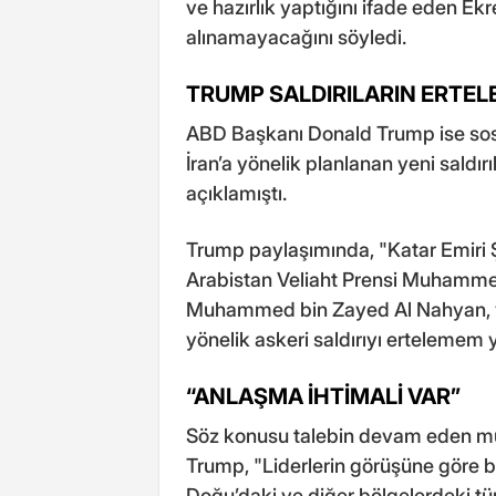
ve hazırlık yaptığını ifade eden Ek
alınamayacağını söyledi.
TRUMP SALDIRILARIN ERTE
ABD Başkanı Donald Trump ise so
İran’a yönelik planlanan yeni saldırı
açıklamıştı.
Trump paylaşımında, "Katar Emiri
Arabistan Veliaht Prensi Muhamm
Muhammed bin Zayed Al Nahyan, yar
yönelik askeri saldırıyı ertelemem
“ANLAŞMA İHTİMALİ VAR”
Söz konusu talebin devam eden müz
Trump, "Liderlerin görüşüne göre b
Doğu’daki ve diğer bölgelerdeki tüm