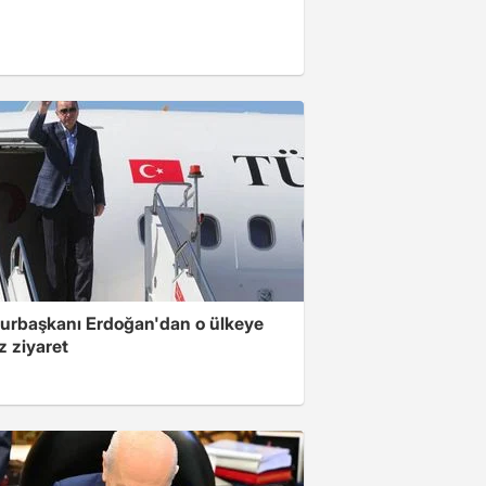
rbaşkanı Erdoğan'dan o ülkeye
z ziyaret