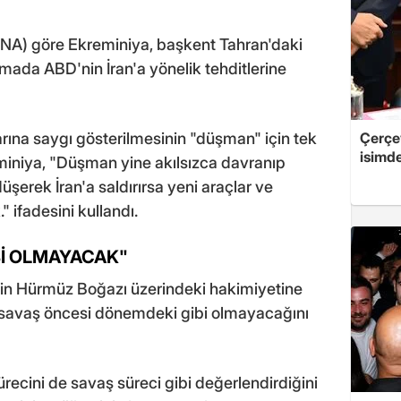
SNA) göre Ekreminiya, başkent Tahran'daki
ada ABD'nin İran'a yönelik tehditlerine
larına saygı gösterilmesinin "düşman" için tek
Çerçe
isimd
miniya, "Düşman yine akılsızca davranıp
 düşerek İran'a saldırırsa yeni araçlar ve
 ifadesini kullandı.
Bİ OLMAYACAK"
i'nin Hürmüz Boğazı üzerindeki hakimiyetine
 savaş öncesi dönemdeki gibi olmayacağını
sürecini de savaş süreci gibi değerlendirdiğini