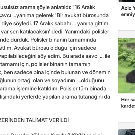
 usulsüz arama şöyle anlatıldı: "16 Aralık
Aziz Y
emniye
avcı …yanıma gelerek 'Bir avukat bürosunda
 diye söyledi. 17 Aralık sabahı … yanına gittim.
ar sen katılacaksın' dedi. Yanımdaki polisler
 önünde durduk. Polisler binanın tamamında
 ettim. Avukat bürosu olduğu için sadece
apılabileceğini söyledim. Bu arada savcı … ile
tamamı için, polisler binanın tamamını
dik, ben sadece bina içinde bulunan ve dönemin
ğlunun ortağı olan ve soyadının ....olduğunu
arama işlemine katıldım. Polisler tüm binada
ışındaki yerlerde yapılan arama tutanağını da
Her sa
kardeş
ERİNDEN TALİMAT VERİLDİ