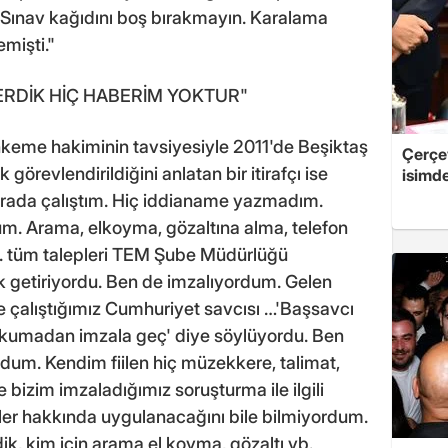
 'Sınav kağıdını boş bırakmayın. Karalama
mişti."
VERDİK HİÇ HABERİM YOKTUR"
hkeme hakiminin tavsiyesiyle 2011'de Beşiktaş
Çerçe
 görevlendirildiğini anlatan bir itirafçı ise
isimd
 burada çalıştım. Hiç iddianame yazmadım.
tum. Arama, elkoyma, gözaltına alma, telefon
b. tüm talepleri TEM Şube Müdürlüğü
rak getiriyordu. Ben de imzalıyordum. Gelen
te çalıştığımız Cumhuriyet savcısı …'Başsavcı
, okumadan imzala geç' diye söylüyordu. Ben
rdum. Kendim fiilen hiç müzekkere, talimat,
 bizim imzaladığımız soruşturma ile ilgili
ler hakkında uygulanacağını bile bilmiyordum.
rdik, kim için arama el koyma, gözaltı vb.