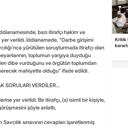
ddianamesinde, bazı itirafçı hakim ve
Kritik
 yer verildi. İddianamede, "Darbe girişimi
kararl
lığı'nca yürütülen soruşturmada itirafçı olan
beyanlarının, toplumun yargıya duyduğu
neden dibe vurduğunu ve örgütün toplumdan
 serecek mahiyette olduğu" ifade edildi.
AK SORULARI VERDİLER...
ne yer verildi. Bir itirafçı, (x) isimli bir kişiyle,
görüşmesini şöyle anlattı,
m Savcılık sınavının cevapları işaretlenmiş