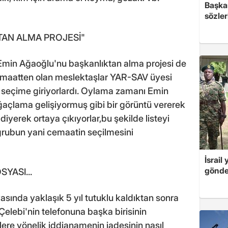
Başkan
"
sözler
TAN ALMA PROJESİ"
min Ağaoğlu'nu başkanlıktan alma projesi de
emaatten olan meslektaşlar YAR-SAV üyesi
 seçime giriyorlardı. Oylama zamanı Emin
ğaçlama gelişiyormuş gibi bir görüntü vererek
yerek ortaya çıkıyorlar,bu şekilde listeyi
grubun yani cemaatin seçilmesini
İsrail
gönde
YASI...
vasında yaklaşık 5 yıl tutuklu kaldıktan sonra
elebi'nin telefonuna başka birisinin
slere yönelik iddianamenin iadesinin nasıl