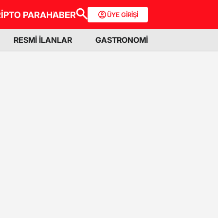
İPTO PARA
HABER
ÜYE GİRİŞİ
RESMİ İLANLAR
GASTRONOMİ