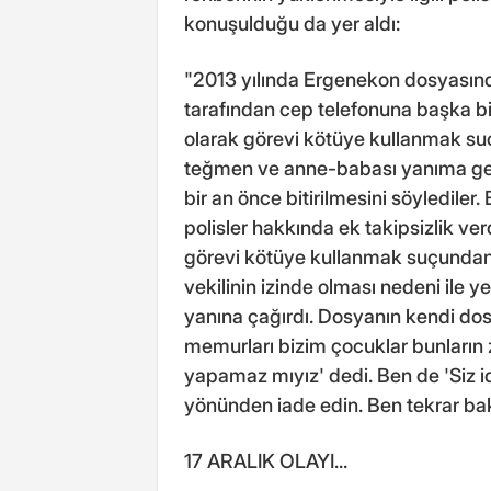
konuşulduğu da yer aldı:
"2013 yılında Ergenekon dosyasında
tarafından cep telefonuna başka biri
olarak görevi kötüye kullanmak suç
teğmen ve anne-babası yanıma geli
bir an önce bitirilmesini söylediler
polisler hakkında ek takipsizlik ve
görevi kötüye kullanmak suçunda
vekilinin izinde olması nedeni ile y
yanına çağırdı. Dosyanın kendi dosy
memurları bizim çocuklar bunların 
yapamaz mıyız' dedi. Ben de 'Siz 
yönünden iade edin. Ben tekrar ba
17 ARALIK OLAYI...