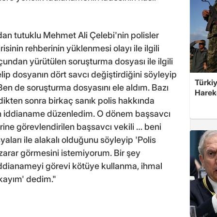
n tutuklu Mehmet Ali Çelebi'nin polisler
sinin rehberinin yüklenmesi olayı ile ilgili
undan yürütülen soruşturma dosyası ile ilgili
p dosyanın dört savcı değiştirdiğini söyleyip
Türkiy
. Ben de soruşturma dosyasını ele aldım. Bazı
Harek
rdikten sonra birkaç sanık polis hakkında
n iddianame düzenledim. O dönem başsavcı
erine görevlendirilen başsavcı vekili … beni
aları ile alakalı olduğunu söyleyip 'Polis
zarar görmesini istemiyorum. Bir şey
iddianameyi görevi kötüye kullanma, ihmal
kayım' dedim."