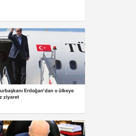
rbaşkanı Erdoğan'dan o ülkeye
z ziyaret