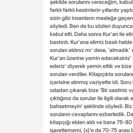
şekilde sorularını vereceğim, kabu
farklı farklı kesimlerin yıllardır ya
sizin gibi insanların mesleğe geçer
söyledi. Ben de bu sözleri duyunca
kabul etti. Daha sonra Kur'an ile eli
bastırdı. Kur'ana elimiz basılı hald
soruları aldınız mı' dese, 'almadık
Kur'an üzerine yemin edeceksiniz' 
ederiz' diyerek yemin ettik ve bize
soruları verdiler. Kitapçıkta sorula
içerisine alınmış vaziyette idi. Soru
odadan çıkarak bize 'Bir saatiniz v
çıktığınız da sorular ile ilgili olara
bahsetmeyin' şeklinde söyledi. Biz de
soruların cevaplarını ezberledik. D
kitapçığı elden aldı ve bana 75-80 
işaretlememi, (x)'e de 70-75 arası 