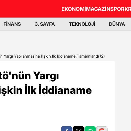
EKONOMİ
MAGAZİN
SPOR
KR
FİNANS
3. SAYFA
TEKNOLOJİ
DÜNYA
n Yargı Yapılanmasına İlişkin İlk İddianame Tamamlandı (2)
tö'nün Yargı
işkin İlk İddianame