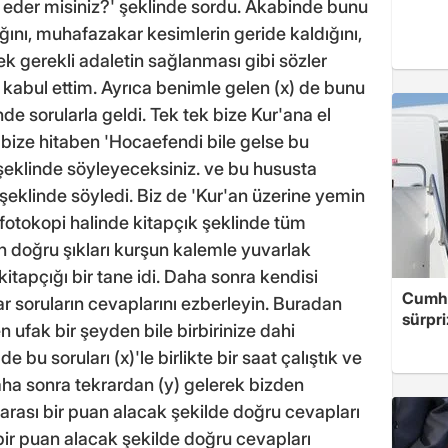
l eder misiniz?' şeklinde sordu. Akabinde bunu
ptığını, muhafazakar kesimlerin geride kaldığını,
ek gerekli adaletin sağlanması gibi sözler
 kabul ettim. Ayrıca benimle gelen (x) de bunu
nde sorularla geldi. Tek tek bize Kur'ana el
e bize hitaben 'Hocaefendi bile gelse bu
' şeklinde söyleyeceksiniz. ve bu hususta
şeklinde söyledi. Biz de 'Kur'an üzerine yemin
 fotokopi halinde kitapçık şeklinde tüm
rın doğru şıkları kurşun kalemle yuvarlak
 kitapçığı bir tane idi. Daha sonra kendisi
Cumhu
ar soruların cevaplarını ezberleyin. Buradan
sürpri
k en ufak bir şeyden bile birbirinize dahi
 bu soruları (x)'le birlikte bir saat çalıştık ve
aha sonra tekrardan (y) gelerek bizden
arası bir puan alacak şekilde doğru cevapları
bir puan alacak şekilde doğru cevapları