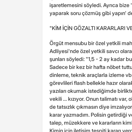
işaretlemesini söyledi. Ayrıca bize
yaparak soru çözmüş gibi yapın' de
"KİM İÇİN GÖZALTI KARARLARI 
Örgüt mensubu bir özel yetkili ma
Adliyesi'nde özel yetkili savcı olarak
şunları söyledi: "1,5 - 2 ay kadar
Sadece bir kez bir hafta nöbet tut
dinleme, teknik araçlarla izleme v
görevlileri flash bellekle hazır ola
yazıları okumak istediğimde birlik
vekili … kızıyor. Onun talimatı var
de tatsızlık çıkmasın diye imzalıyo
karar yazmadım. Polisin getirdiği ve
talep, müzekkere ve kararların kim
Kimin için iletişim tespiti kararı ve