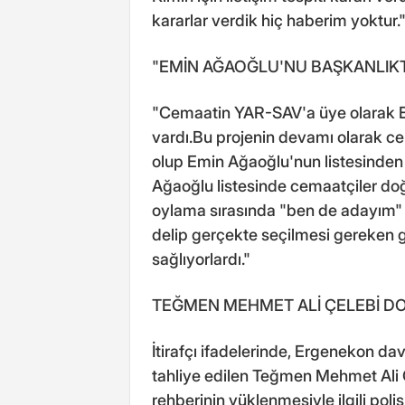
kararlar verdik hiç haberim yoktur.
"EMİN AĞAOĞLU'NU BAŞKANLIK
"Cemaatin YAR-SAV'a üye olarak E
vardı.Bu projenin devamı olarak c
olup Emin Ağaoğlu'nun listesinden
Ağaoğlu listesinde cemaatçiler do
oylama sırasında "ben de adayım" di
delip gerçekte seçilmesi gereken 
sağlıyorlardı."
TEĞMEN MEHMET ALİ ÇELEBİ DOS
İtirafçı ifadelerinde, Ergenekon da
tahliye edilen Teğmen Mehmet Ali Ç
rehberinin yüklenmesiyle ilgili poli