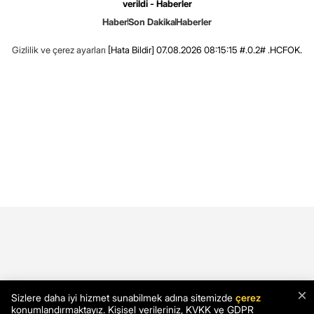
verildi - Haberler
Haber
Son Dakika
Haberler
Gizlilik ve çerez ayarları
[Hata Bildir]
07.08.2026 08:15:15 #.0.2# .HCFOK.
×
Sizlere daha iyi hizmet sunabilmek adına sitemizde
çerez
konumlandırmaktayız. Kişisel verileriniz, KVKK ve GDPR