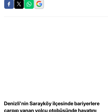
Denizli'nin Sarayköy ilçesinde bariyerlere
çarpıp yanan yolcu otobüsünde hayatını