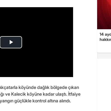
14 ayd
hakkın
ı Akçatarla köyünde dağlık bölgede çıkan
ı ve Kalecik köyüne kadar ulaştı. İtfaiye
angın güçlükle kontrol altına alındı.