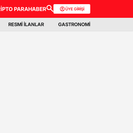
İPTO PARA
HABER
ÜYE GİRİŞİ
RESMİ İLANLAR
GASTRONOMİ