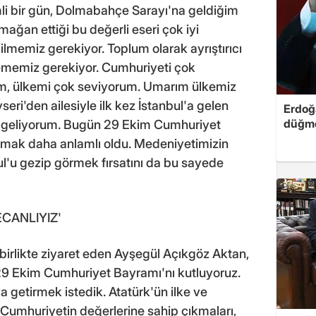
i bir gün, Dolmabahçe Sarayı'na geldiğim
mağan ettiği bu değerli eseri çok iyi
lmemiz gerekiyor. Toplum olarak ayrıştırıcı
erlememiz gerekiyor. Cumhuriyeti çok
um, ülkemi çok seviyorum. Umarım ülkemiz
seri'den ailesiyle ilk kez İstanbul'a gelen
Erdoğa
düğme
'a geliyorum. Bugün 29 Ekim Cumhuriyet
amak daha anlamlı oldu. Medeniyetimizin
bul'u gezip görmek fırsatını da bu sayede
CANLIYIZ'
irlikte ziyaret eden Ayşegül Açıkgöz Aktan,
 29 Ekim Cumhuriyet Bayramı'nı kutluyoruz.
a getirmek istedik. Atatürk'ün ilke ve
, Cumhuriyetin değerlerine sahip çıkmaları,