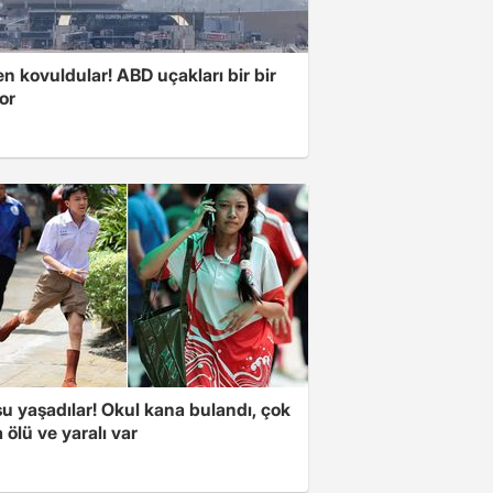
 kovuldular! ABD uçakları bir bir
yor
u yaşadılar! Okul kana bulandı, çok
 ölü ve yaralı var