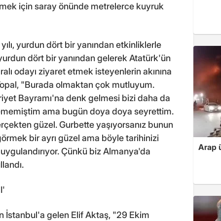
tmek için saray önünde metrelerce kuyruk
ılı, yurdun dört bir yanından etkinliklerle
yurdun dört bir yanından gelerek Atatürk'ün
lı odayı ziyaret etmek isteyenlerin akınına
Topal, "Burada olmaktan çok mutluyum.
uriyet Bayramı'na denk gelmesi bizi daha da
görememiştim ama bugün doya doya seyrettim.
rçekten güzel. Gurbette yaşıyorsanız bunun
görmek bir ayrı güzel ama böyle tarihinizi
Arap ü
duygulandırıyor. Çünkü biz Almanya'da
llandı.
I'
İstanbul'a gelen Elif Aktaş, "29 Ekim