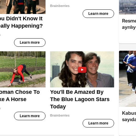
Resmen
ayrılı
Kabus
sayıda