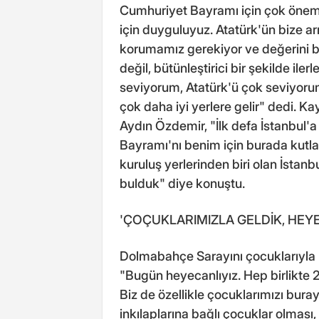
Cumhuriyet Bayramı için çok öneml
için duyguluyuz. Atatürk'ün bize ar
korumamız gerekiyor ve değerini bi
değil, bütünleştirici bir şekilde il
seviyorum, Atatürk'ü çok seviyor
çok daha iyi yerlere gelir" dedi. Kay
Aydın Özdemir, "İlk defa İstanbul
Bayramı'nı benim için burada kutl
kuruluş yerlerinden biri olan İstan
bulduk" diye konuştu.
'ÇOÇUKLARIMIZLA GELDİK, HEYE
Dolmabahçe Sarayını çocuklarıyla b
"Bugün heyecanlıyız. Hep birlikte
Biz de özellikle çocuklarımızı buray
inkılaplarına bağlı çocuklar olması