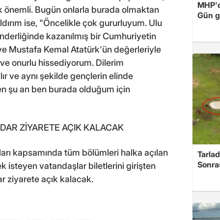
MHP'de
çok önemli. Bugün onlarla burada olmaktan
Gün ge
dırım ise, "Öncelikle çok gururluyum. Ulu
derliğinde kazanılmış bir Cumhuriyetin
e Mustafa Kemal Atatürk'ün değerleriyle
 ve onurlu hissediyorum. Dilerim
ır ve aynı şekilde gençlerin elinde
n şu an ben burada olduğum için
ADAR ZİYARETE AÇIK KALACAK
aları kapsamında tüm bölümleri halka açılan
Tarlad
Sonra
isteyen vatandaşlar biletlerini girişten
ar ziyarete açık kalacak.