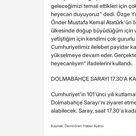
geleceğimizi temsil ettikleri için 
heyecan duyuyoruz" dedi. Özge Yıl
Önder Mustafa Kemal Atatürk'ün ön
ülkesinde doğup büyüdüğüm için v
yetiştiğim için kendimi çok gururlu
Cumhuriyetimiz ilelebet payidar kal
yükselmeye devam eder. Gerçekte
heyecanlıyım" ifadelerini kullandı.
DOLMABAHÇE SARAYI 17.30'A K
Cumhuriyet'in 101'ünci yılı kutlam
Dolmabahçe Sarayı'nı ziyaret etmek 
alabilecek. Saray, saat 17.30'a kad
Kaynak: Demirören Haber Ajansı