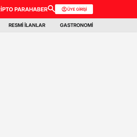
İPTO PARA
HABER
ÜYE GİRİŞİ
RESMİ İLANLAR
GASTRONOMİ