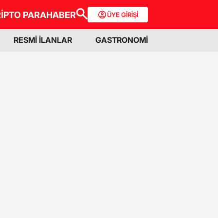
İPTO PARA
HABER
ÜYE GİRİŞİ
RESMİ İLANLAR
GASTRONOMİ