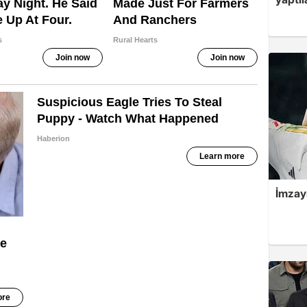
İmzayı