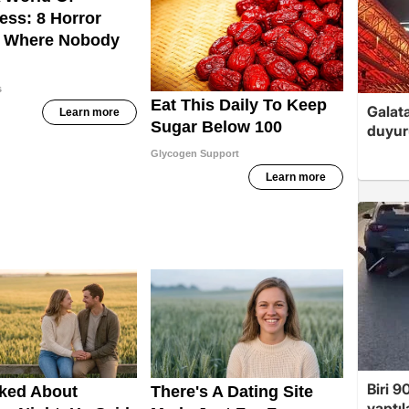
Galat
duyur
Biri 9
yaptıl