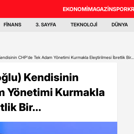
EKONOMİ
MAGAZİN
SPOR
KR
FİNANS
3. SAYFA
TEKNOLOJİ
DÜNYA
 Kendisinin CHP'de Tek Adam Yönetimi Kurmakla Eleştirilmesi İbretlik Bir...
oğlu) Kendisinin
m Yönetimi Kurmakla
lik Bir...