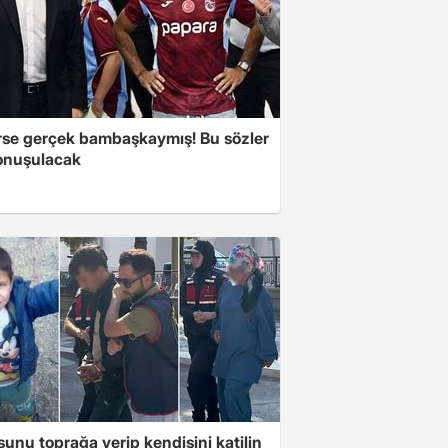
se gerçek bambaşkaymış! Bu sözler
onuşulacak
unu toprağa verip kendisini katilin