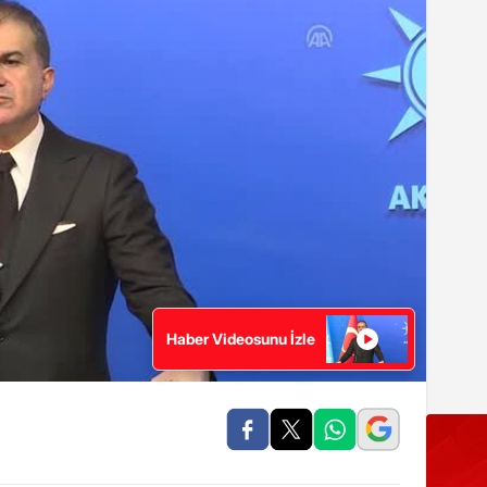
Haber Videosunu İzle