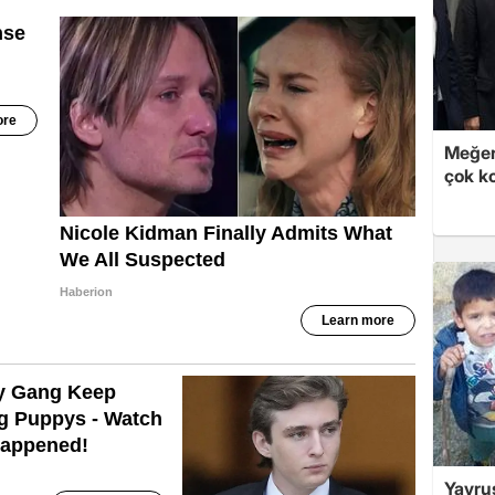
Meğer
çok k
Yavrus