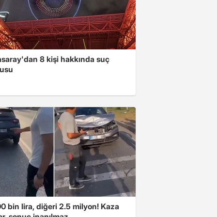
asaray'dan 8 kişi hakkında suç
usu
00 bin lira, diğeri 2.5 milyon! Kaza
ar, sonuç inanılmaz