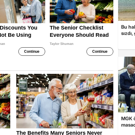
Bu hal
sızdı,
MGK ön
masad