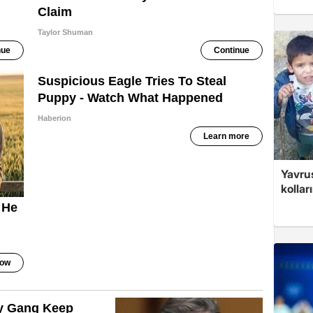
Yavrus
kolları