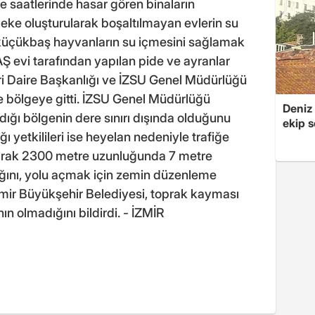
 saatlerinde hasar gören binaların
ebeke oluşturularak boşaltılmayan evlerin su
 küçükbaş hayvanların su içmesini sağlamak
AŞ evi tarafından yapılan pide ve ayranlar
leri Daire Başkanlığı ve İZSU Genel Müdürlüğü
e bölgeye gitti. İZSU Genel Müdürlüğü
Deniz
dığı bölgenin dere sınırı dışında olduğunu
ekip s
ığı yetkilileri ise heyelan nedeniyle trafiğe
olarak 2300 metre uzunluğunda 7 metre
ığını, yolu açmak için zemin düzenleme
İzmir Büyükşehir Belediyesi, toprak kayması
n olmadığını bildirdi. - İZMİR