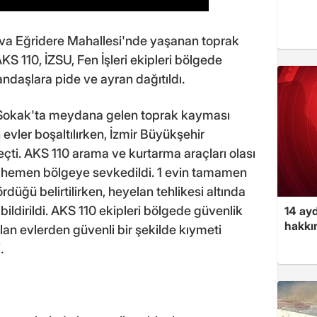
ova Eğridere Mahallesi'nde yaşanan toprak
S 110, İZSU, Fen İşleri ekipleri bölgede
tandaşlara pide ve ayran dağıtıldı.
 Sokak'ta meydana gelen toprak kayması
 evler boşaltılırken, İzmir Büyükşehir
eçti. AKS 110 arama ve kurtarma araçları olası
in hemen bölgeye sevkedildi. 1 evin tamamen
düğü belirtilirken, heyelan tehlikesi altında
bildirildi. AKS 110 ekipleri bölgede güvenlik
14 ayd
hakkın
lan evlerden güvenli bir şekilde kıymeti
.