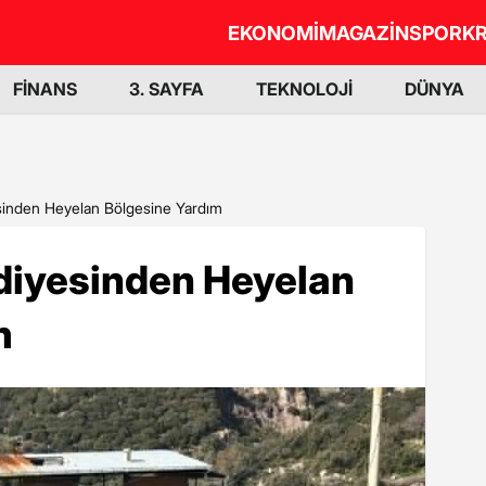
EKONOMİ
MAGAZİN
SPOR
KR
FİNANS
3. SAYFA
TEKNOLOJİ
DÜNYA
sinden Heyelan Bölgesine Yardım
diyesinden Heyelan
m