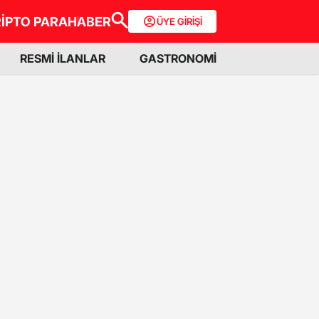
İPTO PARA
HABER
ÜYE GİRİŞİ
RESMİ İLANLAR
GASTRONOMİ