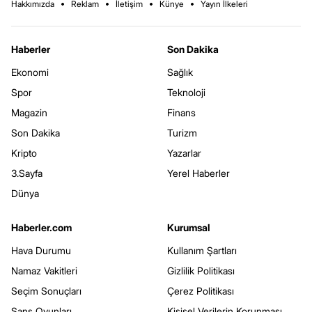
Hakkımızda
Reklam
İletişim
Künye
Yayın İlkeleri
Haberler
Son Dakika
Ekonomi
Sağlık
Spor
Teknoloji
Magazin
Finans
Son Dakika
Turizm
Kripto
Yazarlar
3.Sayfa
Yerel Haberler
Dünya
Haberler.com
Kurumsal
Hava Durumu
Kullanım Şartları
Namaz Vakitleri
Gizlilik Politikası
Seçim Sonuçları
Çerez Politikası
Şans Oyunları
Kişisel Verilerin Korunması