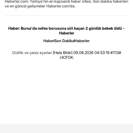
Haberler.com: Türkiye’nin en kapsamlı haber sitesi. Son dakika haberleri
ve en güncel gelişmeler Haberler.com’da.
Haber: Bursa'da nefes borusuna süt kaçan 2 günlük bebek öldü -
Haberler
Haber
Son Dakika
Haberler
Gizlilik ve çerez ayarları
[Hata Bildir]
09.08.2026 04:33:19 #7.13#
.HCFOK.