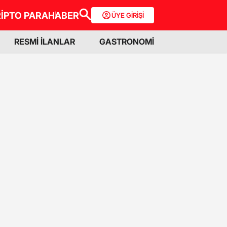
İPTO PARA
HABER
ÜYE GİRİŞİ
RESMİ İLANLAR
GASTRONOMİ