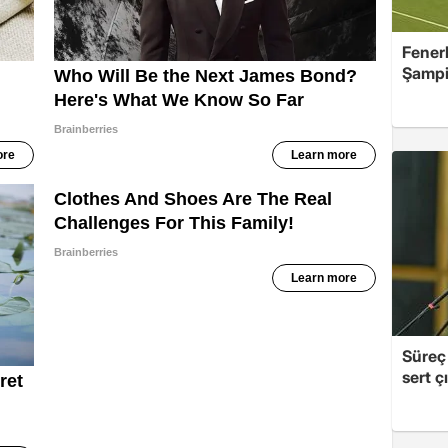
Fener
Şampiy
Süreç 
sert çı