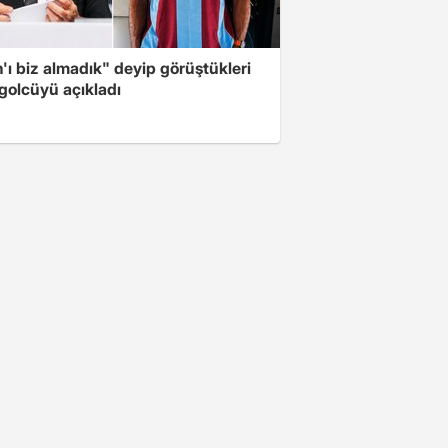
'ı biz almadık" deyip görüştükleri
 golcüyü açıkladı