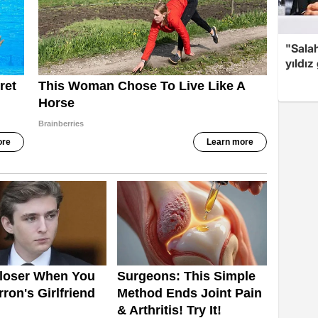
"Salah
yıldız