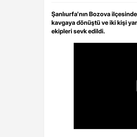
Şanlıurfa'nın Bozova ilçesinde
kavgaya dönüştü ve iki kişi ya
ekipleri sevk edildi.