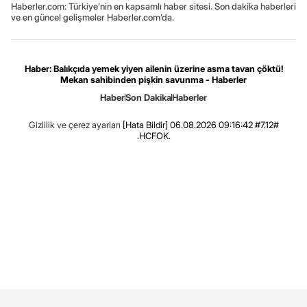
Haberler.com: Türkiye’nin en kapsamlı haber sitesi. Son dakika haberleri
ve en güncel gelişmeler Haberler.com’da.
Haber: Balıkçıda yemek yiyen ailenin üzerine asma tavan çöktü!
Mekan sahibinden pişkin savunma - Haberler
Haber
Son Dakika
Haberler
Gizlilik ve çerez ayarları
[Hata Bildir]
06.08.2026 09:16:42 #7.12#
.HCFOK.