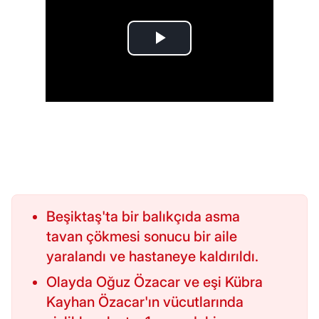
Beşiktaş'ta bir balıkçıda asma
tavan çökmesi sonucu bir aile
yaralandı ve hastaneye kaldırıldı.
Olayda Oğuz Özacar ve eşi Kübra
Kayhan Özacar'ın vücutlarında