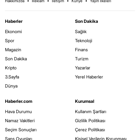
Hakkımızda
Reklam
İletişim
Künye
Yayın İlkeleri
Haberler
Son Dakika
Ekonomi
Sağlık
Spor
Teknoloji
Magazin
Finans
Son Dakika
Turizm
Kripto
Yazarlar
3.Sayfa
Yerel Haberler
Dünya
Haberler.com
Kurumsal
Hava Durumu
Kullanım Şartları
Namaz Vakitleri
Gizlilik Politikası
Seçim Sonuçları
Çerez Politikası
Şans Oyunları
Kişisel Verilerin Korunması