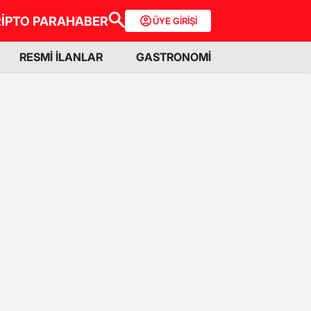
İPTO PARA
HABER
ÜYE GİRİŞİ
RESMİ İLANLAR
GASTRONOMİ