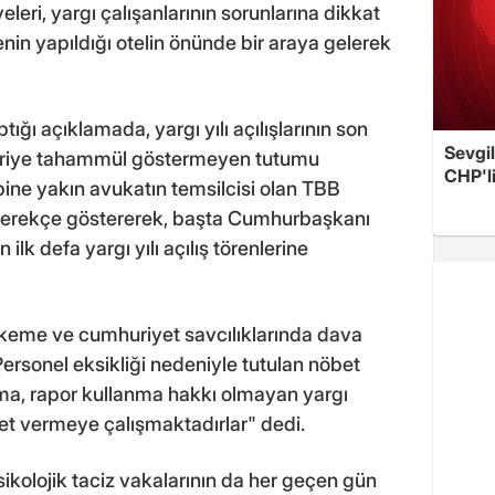
leri, yargı çalışanlarının sorunlarına dikkat
enin yapıldığı otelin önünde bir araya gelerek
ğı açıklamada, yargı yılı açılışlarının son
Sevgil
ştiriye tahammül göstermeyen tutumu
CHP'l
bine yakın avukatın temsilcisi olan TBB
 gerekçe göstererek, başta Cumhurbaşkanı
lk defa yargı yılı açılış törenlerine
hkeme ve cumhuriyet savcılıklarında dava
 "Personel eksikliği nedeniyle tutulan nöbet
olma, rapor kullanma hakkı olmayan yargı
et vermeye çalışmaktadırlar" dedi.
ikolojik taciz vakalarının da her geçen gün