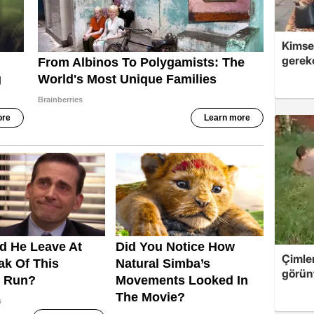
Kimsey
gerek
Çimle
görünt