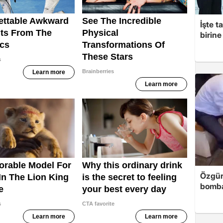
İşte t
birine 
Özgür
bomb