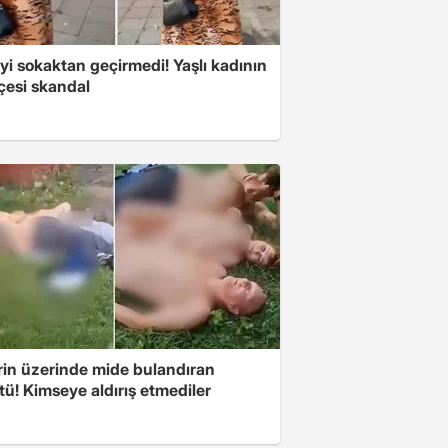
i sokaktan geçirmedi! Yaşlı kadının
çesi skandal
rin üzerinde mide bulandıran
ü! Kimseye aldırış etmediler