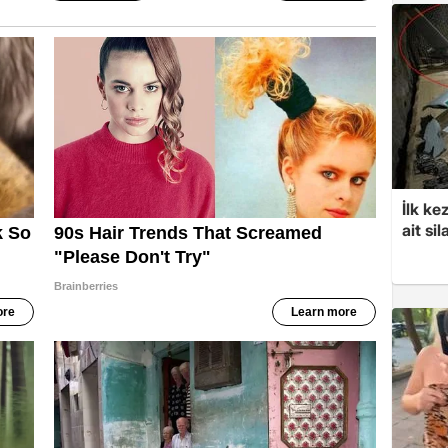
İlk ke
ait sil