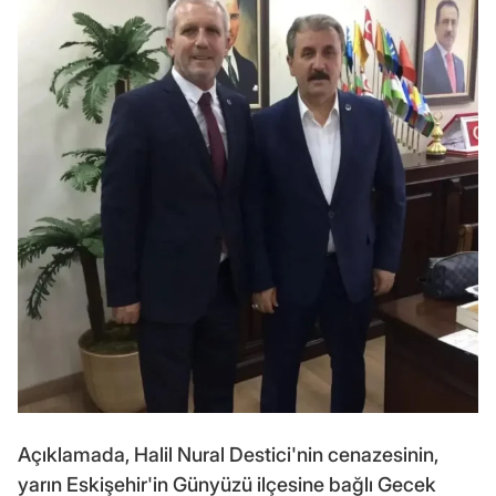
Açıklamada, Halil Nural Destici'nin cenazesinin,
yarın Eskişehir'in Günyüzü ilçesine bağlı Gecek