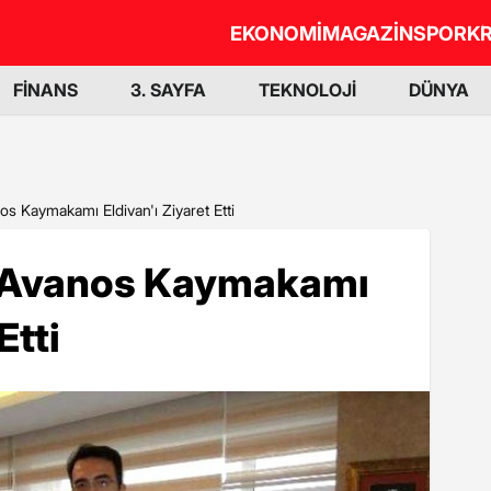
EKONOMİ
MAGAZİN
SPOR
KR
FİNANS
3. SAYFA
TEKNOLOJİ
DÜNYA
s Kaymakamı Eldivan'ı Ziyaret Etti
, Avanos Kaymakamı
Etti