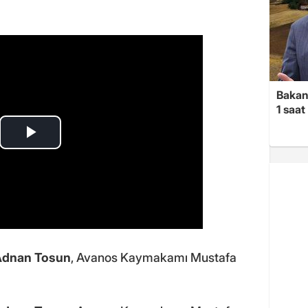
Bakan 
1 saa
Adnan Tosun
, Avanos Kaymakamı Mustafa