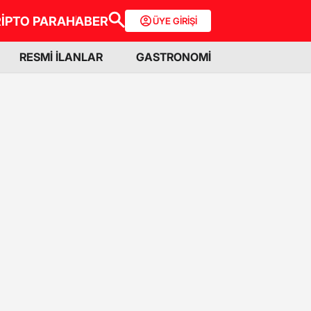
İPTO PARA
HABER
ÜYE GİRİŞİ
RESMİ İLANLAR
GASTRONOMİ