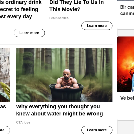
Bir ca
canın
Ve be