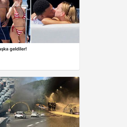
şka geldiler!