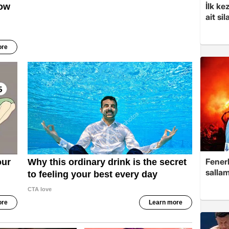
İlk ke
ait sil
Fenerb
sallam