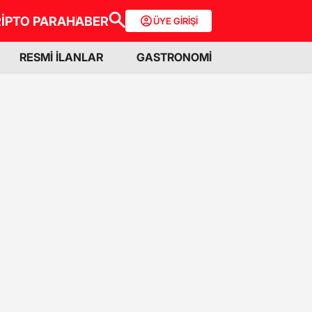
İPTO PARA
HABER
ÜYE GİRİŞİ
RESMİ İLANLAR
GASTRONOMİ