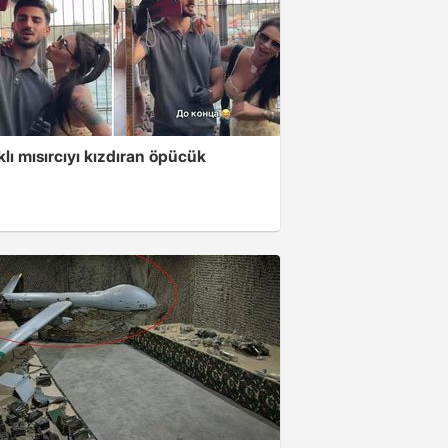
klı mısırcıyı kızdıran öpücük