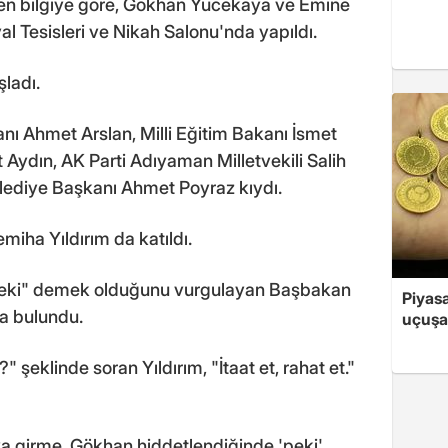
len bilgiye göre, Gökhan Yücekaya ve Emine
 Tesisleri ve Nikah Salonu'nda yapıldı.
şladı.
kanı Ahmet Arslan, Milli Eğitim Bakanı İsmet
ydın, AK Parti Adıyaman Milletvekili Salih
elediye Başkanı Ahmet Poyraz kıydı.
iha Yıldırım da katıldı.
"peki" demek olduğunu vurgulayan Başbakan
Piyasa
da bulundu.
uçuşa
?" şeklinde soran Yıldırım, "İtaat et, rahat et."
a girme. Gökhan hiddetlendiğinde 'peki'