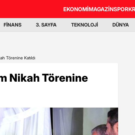
EKONOMİ
MAGAZİN
SPOR
KR
FİNANS
3. SAYFA
TEKNOLOJİ
DÜNYA
ah Törenine Katıldı
ım Nikah Törenine