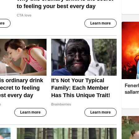
Fenerb
sallam