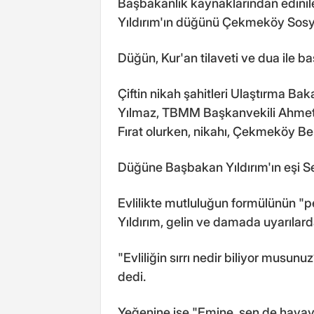
Başbakanlık kaynaklarından edini
Yıldırım'ın düğünü Çekmeköy Sosyal
Düğün, Kur'an tilaveti ve dua ile ba
Çiftin nikah şahitleri Ulaştırma Ba
Yılmaz, TBMM Başkanvekili Ahmet A
Fırat olurken, nikahı, Çekmeköy B
Düğüne Başbakan Yıldırım'ın eşi Sem
Evlilikte mutluluğun formülünün 
Yıldırım, gelin ve damada uyarılar
"Evliliğin sırrı nedir biliyor musunuz
dedi.
Yeğenine ise "Emine, sen de havay