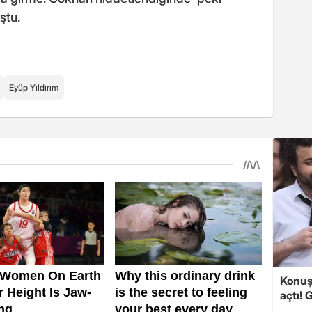
ştu.
Eyüp Yıldırım
Konuşa
açtı! 