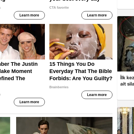
İlk ke
ait sil