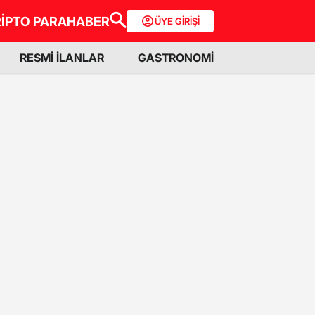
İPTO PARA
HABER
ÜYE GİRİŞİ
RESMİ İLANLAR
GASTRONOMİ