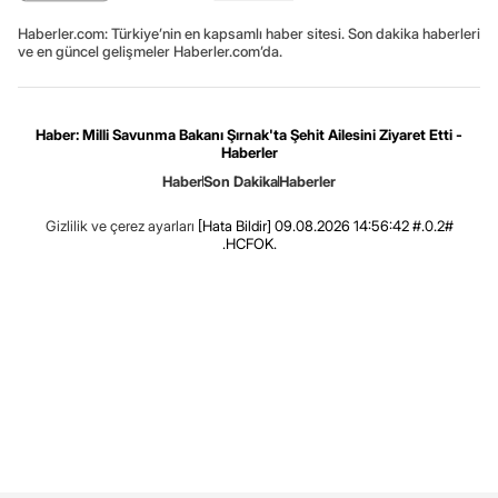
Haberler.com: Türkiye’nin en kapsamlı haber sitesi. Son dakika haberleri
ve en güncel gelişmeler Haberler.com’da.
Haber: Milli Savunma Bakanı Şırnak'ta Şehit Ailesini Ziyaret Etti -
Haberler
Haber
Son Dakika
Haberler
Gizlilik ve çerez ayarları
[Hata Bildir]
09.08.2026 14:56:42 #.0.2#
.HCFOK.