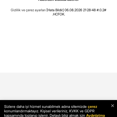
Gizlilik ve çerez ayarları
[Hata Bildir]
06.08.2026 21:28:48 #.0.2#
.HCFOK.
×
Sizlere daha iyi hizmet sunabilmek adına sitemizde
çerez
konumlandırmaktayız. Kişisel verileriniz, KVKK ve GDPR
kapsamında toplanıp işlenir. Detaylı bilgi almak için
Aydınlatma