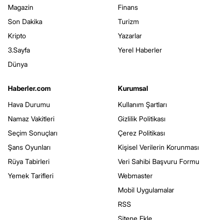
Magazin
Finans
Son Dakika
Turizm
Kripto
Yazarlar
3.Sayfa
Yerel Haberler
Dünya
Haberler.com
Kurumsal
Hava Durumu
Kullanım Şartları
Namaz Vakitleri
Gizlilik Politikası
Seçim Sonuçları
Çerez Politikası
Şans Oyunları
Kişisel Verilerin Korunması
Rüya Tabirleri
Veri Sahibi Başvuru Formu
Yemek Tarifleri
Webmaster
Mobil Uygulamalar
RSS
Sitene Ekle