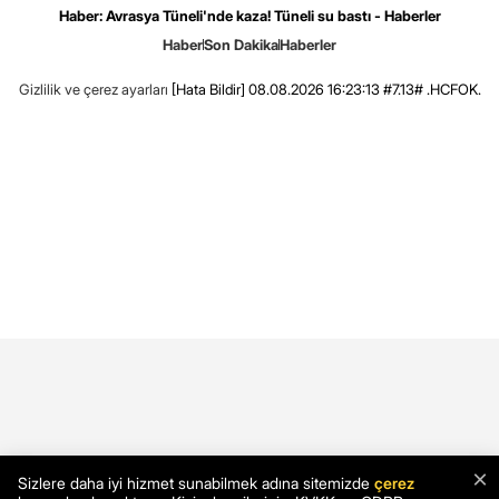
Haber: Avrasya Tüneli'nde kaza! Tüneli su bastı - Haberler
Haber
Son Dakika
Haberler
Gizlilik ve çerez ayarları
[Hata Bildir]
08.08.2026 16:23:13 #7.13# .HCFOK.
×
Sizlere daha iyi hizmet sunabilmek adına sitemizde
çerez