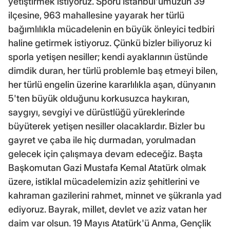
yetiştirmek istiyoruz. Sporu İstanbul'umuzun 39
ilçesine, 963 mahallesine yayarak her türlü
bağımlılıkla mücadelenin en büyük önleyici tedbiri
haline getirmek istiyoruz. Çünkü bizler biliyoruz ki
sporla yetişen nesiller; kendi ayaklarının üstünde
dimdik duran, her türlü problemle baş etmeyi bilen,
her türlü engelin üzerine kararlılıkla aşan, dünyanın
5'ten büyük olduğunu korkusuzca haykıran,
saygıyı, sevgiyi ve dürüstlüğü yüreklerinde
büyüterek yetişen nesiller olacaklardır. Bizler bu
gayret ve çaba ile hiç durmadan, yorulmadan
gelecek için çalışmaya devam edeceğiz. Başta
Başkomutan Gazi Mustafa Kemal Atatürk olmak
üzere, istiklal mücadelemizin aziz şehitlerini ve
kahraman gazilerini rahmet, minnet ve şükranla yad
ediyoruz. Bayrak, millet, devlet ve aziz vatan her
daim var olsun. 19 Mayıs Atatürk'ü Anma, Gençlik