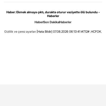
Haber: Ekmek almaya çıktı, durakta oturur vaziyette ölü bulundu -
Haberler
Haber
Son Dakika
Haberler
Gizlilik ve çerez ayarları
[Hata Bildir]
07.08.2026 06:13:41 #7.12# .HCFOK.