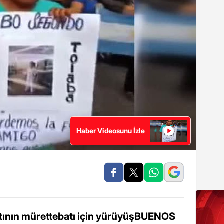
Haber Videosunu İzle
altının mürettebatı için yürüyüşBUENOS