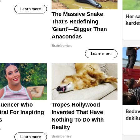
Her sa
kardeş
Bedav
dakika