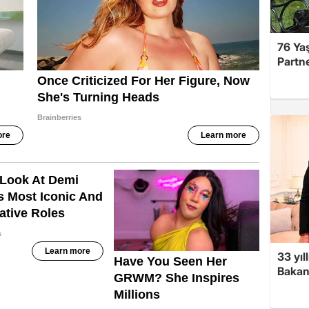
76 Ya
Partne
33 yıl
Bakanl