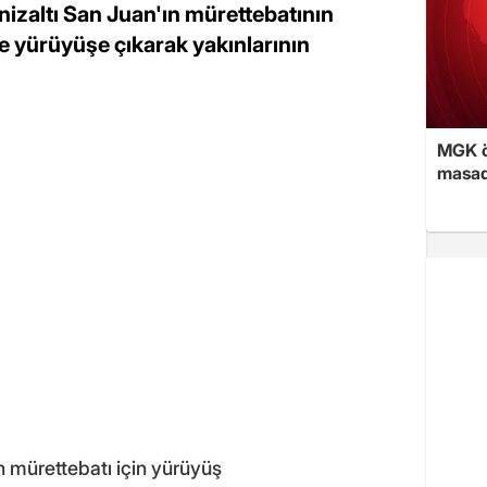
izaltı San Juan'ın mürettebatının
de yürüyüşe çıkarak yakınlarının
MGK ön
masad
n mürettebatı için yürüyüş