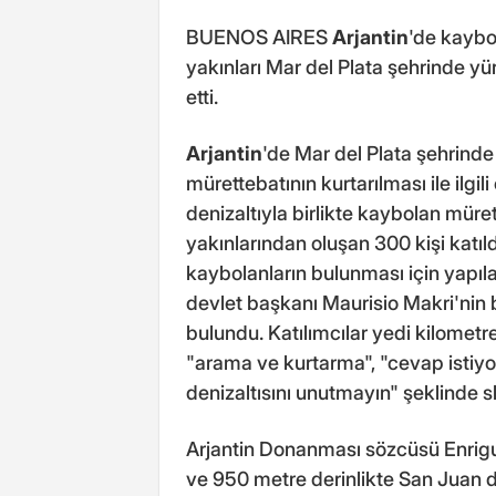
BUENOS AIRES
Arjantin
'de kaybo
yakınları Mar del Plata şehrinde yü
etti.
Arjantin
'de Mar del Plata şehrinde
mürettebatının kurtarılması ile ilgi
denizaltıyla birlikte kaybolan mürett
yakınlarından oluşan 300 kişi katıld
kaybolanların bulunması için yapıl
devlet başkanı Maurisio Makri'nin 
bulundu. Katılımcılar yedi kilomet
"arama ve kurtarma", "cevap istiyo
denizaltısını unutmayın" şeklinde sl
Arjantin Donanması sözcüsü Enrigu
ve 950 metre derinlikte San Juan deniz