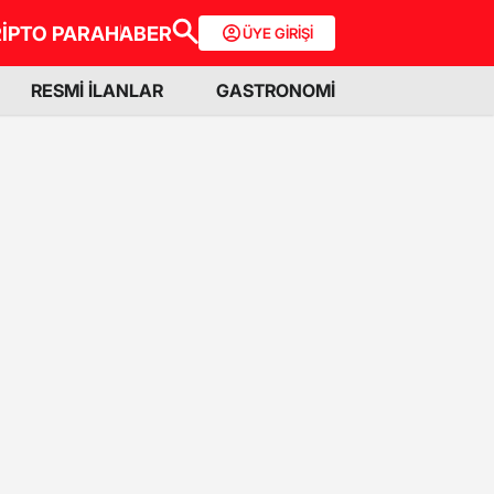
İPTO PARA
HABER
ÜYE GİRİŞİ
RESMİ İLANLAR
GASTRONOMİ