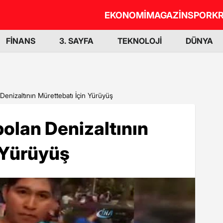
EKONOMİ
MAGAZİN
SPOR
KR
FİNANS
3. SAYFA
TEKNOLOJİ
DÜNYA
 Denizaltının Mürettebatı İçin Yürüyüş
bolan Denizaltının
 Yürüyüş