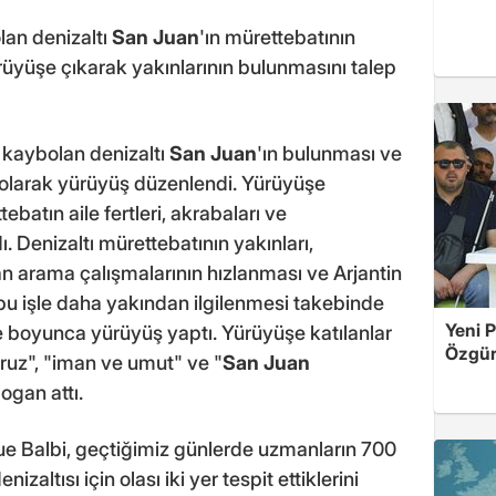
lan denizaltı
San Juan
'ın mürettebatının
rüyüşe çıkarak yakınlarının bulunmasını talep
 kaybolan denizaltı
San Juan
'ın bulunması ve
li olarak yürüyüş düzenlendi. Yürüyüşe
ebatın aile fertleri, akrabaları ve
ı. Denizaltı mürettebatının yakınları,
an arama çalışmalarının hızlanması ve Arjantin
bu işle daha yakından ilgilenmesi takebinde
Yeni P
re boyunca yürüyüş yaptı. Yürüyüşe katılanlar
Özgür 
ruz", "iman ve umut" ve "
San Juan
ogan attı.
e Balbi, geçtiğimiz günlerde uzmanların 700
altısı için olası iki yer tespit ettiklerini