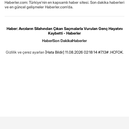
Haberler.com: Türkiye’nin en kapsamlı haber sitesi. Son dakika haberleri
ve en güncel gelişmeler Haberler.com’da.
Haber: Avcıların Silahından Çıkan Saçmalarla Vurulan Genç Hayatını
Kaybetti - Haberler
Haber
Son Dakika
Haberler
Gizlilik ve çerez ayarları
[Hata Bildir]
11.08.2026 02:18:14 #7.13# .HCFOK.