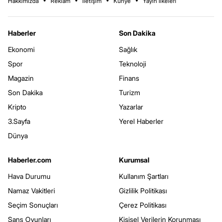
Hakkımızda
Reklam
İletişim
Künye
Yayın İlkeleri
Haberler
Son Dakika
Ekonomi
Sağlık
Spor
Teknoloji
Magazin
Finans
Son Dakika
Turizm
Kripto
Yazarlar
3.Sayfa
Yerel Haberler
Dünya
Haberler.com
Kurumsal
Hava Durumu
Kullanım Şartları
Namaz Vakitleri
Gizlilik Politikası
Seçim Sonuçları
Çerez Politikası
Şans Oyunları
Kişisel Verilerin Korunması