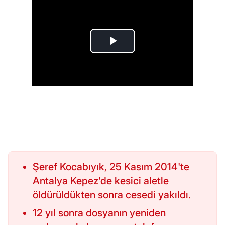
Şeref Kocabıyık, 25 Kasım 2014'te
Antalya Kepez'de kesici aletle
öldürüldükten sonra cesedi yakıldı.
12 yıl sonra dosyanın yeniden