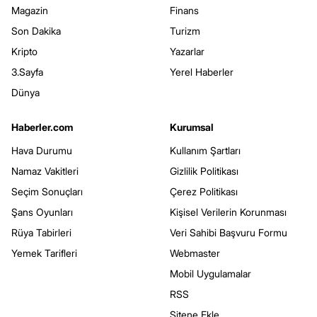
Magazin
Finans
Son Dakika
Turizm
Kripto
Yazarlar
3.Sayfa
Yerel Haberler
Dünya
Haberler.com
Kurumsal
Hava Durumu
Kullanım Şartları
Namaz Vakitleri
Gizlilik Politikası
Seçim Sonuçları
Çerez Politikası
Şans Oyunları
Kişisel Verilerin Korunması
Rüya Tabirleri
Veri Sahibi Başvuru Formu
Yemek Tarifleri
Webmaster
Mobil Uygulamalar
RSS
Sitene Ekle