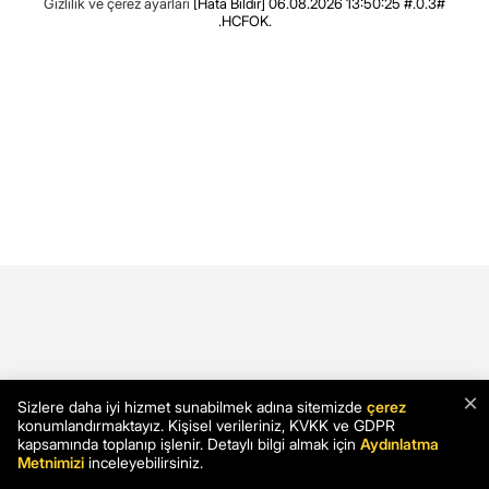
Gizlilik ve çerez ayarları
[Hata Bildir]
06.08.2026 13:50:25 #.0.3#
.HCFOK.
×
Sizlere daha iyi hizmet sunabilmek adına sitemizde
çerez
konumlandırmaktayız. Kişisel verileriniz, KVKK ve GDPR
kapsamında toplanıp işlenir. Detaylı bilgi almak için
Aydınlatma
Metnimizi
inceleyebilirsiniz.