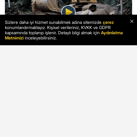
×
Sizlere daha iyi hizmet sunabilmek adına sitemizde
çerez
konumlandırmaktayız. Kişisel verileriniz, KVKK ve GDPR
kapsamında toplanıp işlenir. Detaylı bilgi almak için
Aydınlatma
Metnimizi
inceleyebilirsiniz.