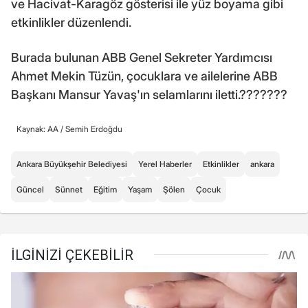
ve Hacivat-Karagöz gösterisi ile yüz boyama gibi
etkinlikler düzenlendi.
Burada bulunan ABB Genel Sekreter Yardımcısı
Ahmet Mekin Tüzün, çocuklara ve ailelerine ABB
Başkanı Mansur Yavaş'ın selamlarını iletti.???????
Kaynak: AA /
Semih Erdoğdu
Ankara Büyükşehir Belediyesi
Yerel Haberler
Etkinlikler
ankara
Güncel
Sünnet
Eğitim
Yaşam
Şölen
Çocuk