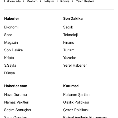
Hakkımızda
Reklam
İletişim
Künye
Yayın İlkeleri
Haberler
Son Dakika
Ekonomi
Sağlık
Spor
Teknoloji
Magazin
Finans
Son Dakika
Turizm
Kripto
Yazarlar
3.Sayfa
Yerel Haberler
Dünya
Haberler.com
Kurumsal
Hava Durumu
Kullanım Şartları
Namaz Vakitleri
Gizlilik Politikası
Seçim Sonuçları
Çerez Politikası
Şans Oyunları
Kişisel Verilerin Korunması