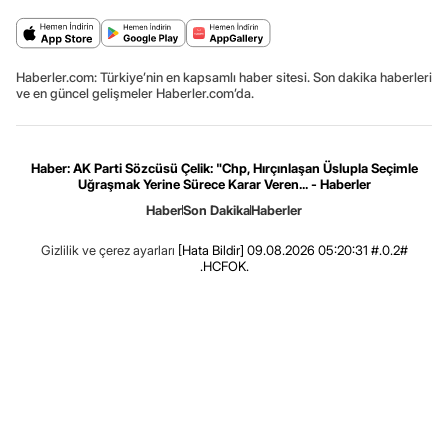
Haberler.com: Türkiye’nin en kapsamlı haber sitesi. Son dakika haberleri
ve en güncel gelişmeler Haberler.com’da.
Haber: AK Parti Sözcüsü Çelik: "Chp, Hırçınlaşan Üslupla Seçimle
Uğraşmak Yerine Sürece Karar Veren... - Haberler
Haber
Son Dakika
Haberler
Gizlilik ve çerez ayarları
[Hata Bildir]
09.08.2026 05:20:31 #.0.2#
.HCFOK.