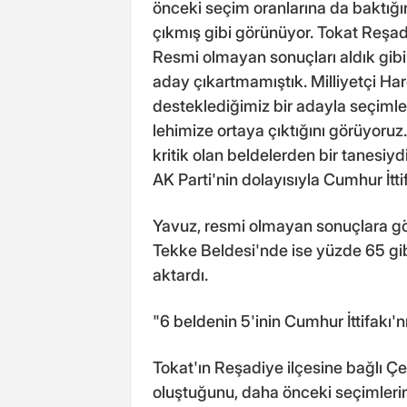
önceki seçim oranlarına da baktığ
çıkmış gibi görünüyor. Tokat Reşadi
Resmi olmayan sonuçları aldık gib
aday çıkartmamıştık. Milliyetçi Har
desteklediğimiz bir adayla seçimle
lehimize ortaya çıktığını görüyor
kritik olan beldelerden bir tanesiyd
AK Parti'nin dolayısıyla Cumhur İtti
Yavuz, resmi olmayan sonuçlara g
Tekke Beldesi'nde ise yüzde 65 gib
aktardı.
"6 beldenin 5'inin Cumhur İttifakı'n
Tokat'ın Reşadiye ilçesine bağlı Çe
oluştuğunu, daha önceki seçimlerin