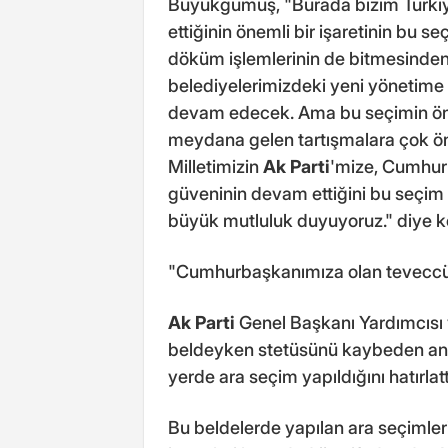
Büyükgümüş, "Burada bizim Türki
ettiğinin önemli bir işaretinin bu s
döküm işlemlerinin de bitmesinden i
belediyelerimizdeki yeni yönetime 
devam edecek. Ama bu seçimin öne
meydana gelen tartışmalara çok önem
Milletimizin
Ak Parti
'mize, Cumhur 
güveninin devam ettiğini bu seçim 
büyük mutluluk duyuyoruz." diye k
"Cumhurbaşkanımıza olan teveccüh
Ak Parti
Genel Başkanı Yardımcısı
beldeyken stetüsünü kaybeden anc
yerde ara seçim yapıldığını hatırlatt
Bu beldelerde yapılan ara seçimler