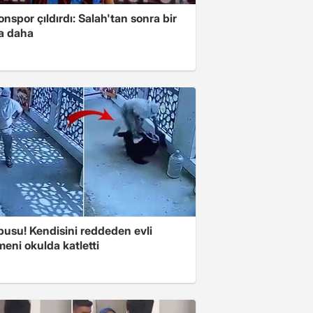
nspor çıldırdı: Salah'tan sonra bir
a daha
pusu! Kendisini reddeden evli
eni okulda katletti