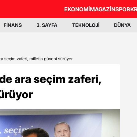
EKONOMİ
MAGAZİN
SPOR
KR
FİNANS
3. SAYFA
TEKNOLOJİ
DÜNYA
ra seçim zaferi, milletin güveni sürüyor
de ara seçim zaferi,
sürüyor