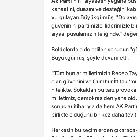
Ak Parti
'nin "siyasetin yegane pusu
kanaatini, duasını ve desteğini kab
vurgulayan Büyükgümüş, "Dolayısı
güveninin, partimizle, liderimizle b
siyasi pusulamız niteliğinde." değe
Beldelerde elde edilen sonucun "g
Büyükgümüş, şöyle devam etti:
"Tüm bunlar milletimizin Recep Ta
olan güvenini ve Cumhur İttifakı'mız
nitelikte. Sokakları bu tarz provok
milletimiz, demokrasiden yana ol
sonuçlar itibarıyla da hem AK Par
birlikte olduğunu bir kez daha teyit
Herkesin bu seçimlerden çıkaracak