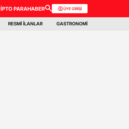
İPTO PARA
HABER
ÜYE GİRİŞİ
RESMİ İLANLAR
GASTRONOMİ