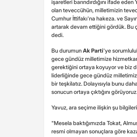
işaretleri barındırdığını ifade ed
olan teveccühün, milletimizin teve
Cumhur İttifakı'na hakeza. ve Sa
artarak devam ettiğini gördük. Bu 
dedi.
Bu durumun
Ak Parti
'ye sorumlulu
gece gündüz milletimize hizmetka
gerektiğini ortaya koyuyor ve biz
liderliğinde gece gündüz milletimi
bir teşkilatız. Dolayısıyla bunu d
sonucun ortaya çıktığını görüyoru
Yavuz, ara seçime ilişkin şu bilgileri
"Mesela baktığımızda Tokat, Almus,
resmi olmayan sonuçlara göre kaza