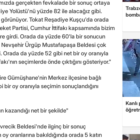
ımızda gerçekten fevkalade bir sonuç ortaya
Trabzo
ye Yolüstü'nü yüzde 82 ile alacağız gibi.
bomb
i görünüyor. Tokat Reşadiye Kuşçu'da orada
eket Partisi, Cumhur İttifakı kapsamında bizim
re girdi. Orada da yüzde 60'la bir sonucun
uz. Nevşehir Ürgüp Mustafapaşa Beldesi çok
i. Orada da yüzde 52 gibi net bir oy oranıyla
fakı'nın seçimlerde önde çıktığını gösteriyor."
öre Gümüşhane'nin Merkez ilçesine bağlı
i bir oy oranıyla seçimin sonuçlandığını
Kanlı 
öğretm
ın kazandığı net bir şekilde"
vrecik Beldesi'nde ilginç bir sonuç
 oy oranlarına bakıldığında orada 5 katın