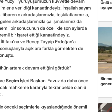
ye Yüzyılı yürüyüşümüzün kuvvetle devam
Ünlü 
eçimlerle verildiği kanaatindeyiz. İnşallah sayım
uyuya
tibaren o arkadaşlarımızla, teşkilatlarımızla,
gelen arkadaşlarımızla çalışmalarımız da
mli bir sonucunun da özellikle son aylarda
li bir işaret ettiği kanaatindeyiz.
İttifakı'na ve Recep Tayyip Erdoğan'a
sonuçlarıyla açık ara farkla görmekten de
onuştu.
ün artarak devam ettiğini gördük"
Bir me
 ve
Seçim
İşleri Başkanı Yavuz da daha önce
genera
ak mahkeme kararıyla tekrar belde olan 6
ı.
in önceki seçimlerle kıyaslandığında önemli