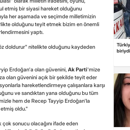
lası" olarak milletin iradesini, oyunu,
ul etmiş bir siyasi hareket olduğunu
yla her aşamada ve seçimde milletimizin
irlikte olduğunu teyit etmek bizim en önemli
rlendirmesini yaptı.
Türki
öz doldurur" nitelikte olduğunu kaydeden
biriyd
yyip Erdoğan'a olan güvenini,
Ak Parti
'mize
a olan güvenini açık bir şekilde teyit eder
asyonlarla hareketlendirmeye çalışanlara karşı
duğunu ve sandıktan yana olduğunu bu tüm
timizle hem de Recep Tayyip Erdoğan'la
 etmiş oldu."
 çok sonucu olacağını ifade eden