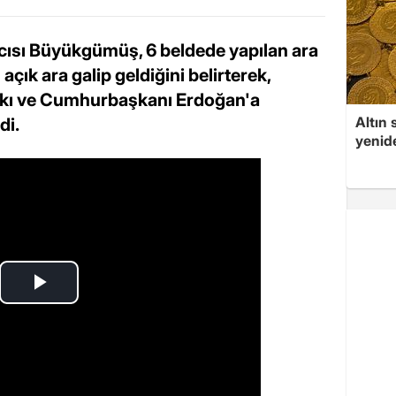
cısı Büyükgümüş, 6 beldede yapılan ara
çık ara galip geldiğini belirterek,
ifakı ve Cumhurbaşkanı Erdoğan'a
Altın 
di.
yenid