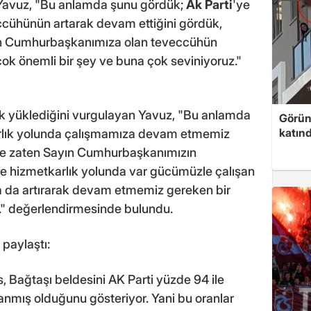
en Yavuz, "Bu anlamda şunu gördük;
Ak Parti
'ye
ccühünün artarak devam ettiğini gördük,
yın Cumhurbaşkanımıza olan teveccühün
çok önemli bir şey ve buna çok seviniyoruz."
k yüklediğini vurgulayan Yavuz, "Bu anlamda
Görünt
katınd
rlık yolunda çalışmamıza devam etmemiz
 de zaten Sayın Cumhurbaşkanımızın
ze hizmetkarlık yolunda var gücümüzle çalışan
aha da artırarak devam etmemiz gereken bir
z." değerlendirmesinde bulundu.
 paylaştı:
 Bağtaşı beldesini AK Parti yüzde 94 ile
nmış olduğunu gösteriyor. Yani bu oranlar