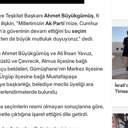
ve Teşkilat Başkanı
Ahmet Büyükgümüş
, 6
işkin, "Milletimizin
Ak Parti
'mize, Cumhur
n'a güveninin devam ettiğini bu
seçim
kten de büyük mutluluk duyuyoruz." dedi.
ı Ahmet Büyükgümüş ve Ali İhsan Yavuz,
lüstü ve Çevrecik, Almus ilçesine bağlı
uşçu beldeleri, Gümüşhane'nin Merkez ilçesine
n Ürgüp ilçesine bağlı Mustafapaşa
ye başkanlığı, belediye meclis üyeliği ara
İsrail
Timsah
ğerlendirmelerde bulundu.
 seçimlerin resmi olmayan sonuçlarına göre,
tle çıktığına işaret ettiğini dile getirdi.