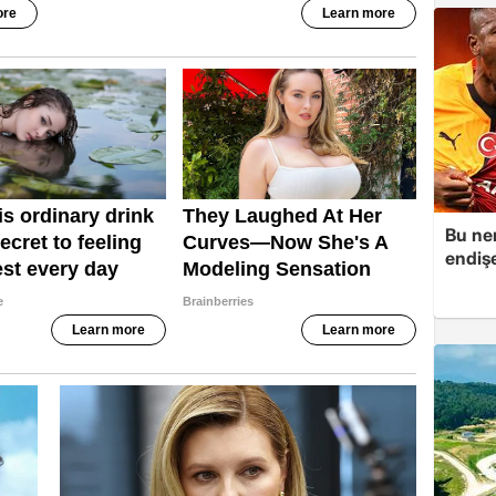
Bu ner
endiş