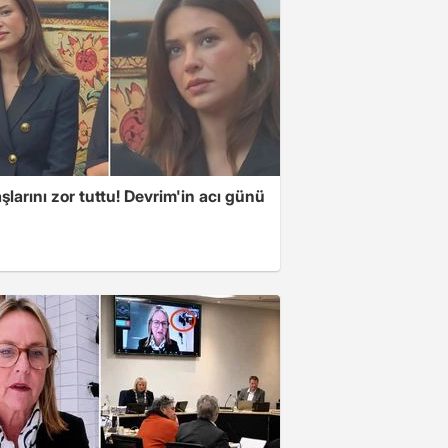
larını zor tuttu! Devrim'in acı günü