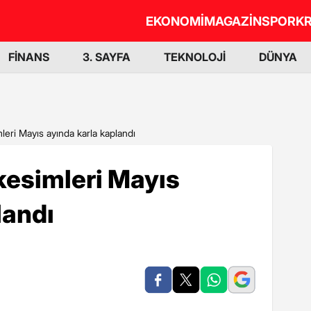
EKONOMİ
MAGAZİN
SPOR
KR
FİNANS
3. SAYFA
TEKNOLOJİ
DÜNYA
leri Mayıs ayında karla kaplandı
kesimleri Mayıs
landı