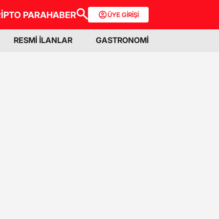
İPTO PARA
HABER
ÜYE GİRİŞİ
RESMİ İLANLAR
GASTRONOMİ