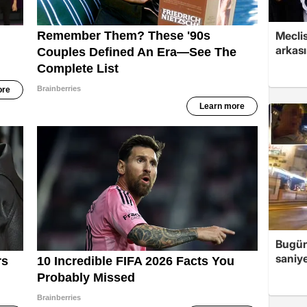
Mecli
arkası
Bugün
saniye