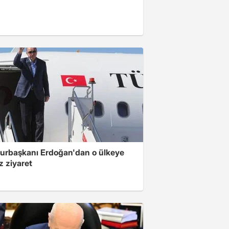
rbaşkanı Erdoğan'dan o ülkeye
z ziyaret