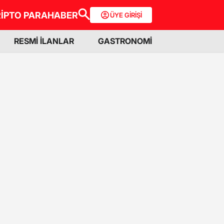
İPTO PARA
HABER
ÜYE GİRİŞİ
RESMİ İLANLAR
GASTRONOMİ