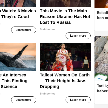
Beledi
ben o
Tatil 
haberi