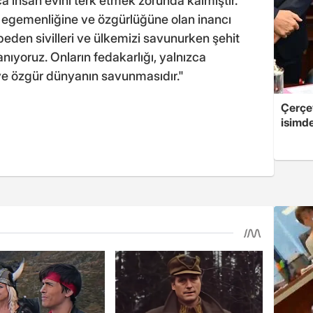
rca insan evini terk etmek zorunda kalmıştır.
 egemenliğine ve özgürlüğüne olan inancı
eden sivilleri ve ülkemizi savunurken şehit
nıyoruz. Onların fedakarlığı, yalnızca
ve özgür dünyanın savunmasıdır."
Çerçe
isimd