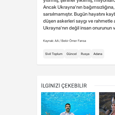
yitirmiş, şehirler yıkılmış, milyonla
Ancak Ukrayna'nın bağımsızlığına,
sarsılmamıştır. Bugün hayatını kayb
düşen askerleri saygı ve rahmetle a
Ukrayna'nın değil insan onurunun 
Kaynak: AA /
Bekir Ömer Fansa
Sivil Toplum
Güncel
Rusya
Adana