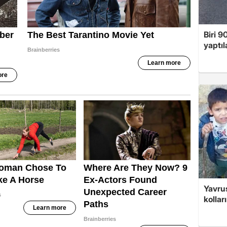
Biri 9
yaptıl
Yavrus
kolları