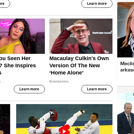
Mecli
arkası