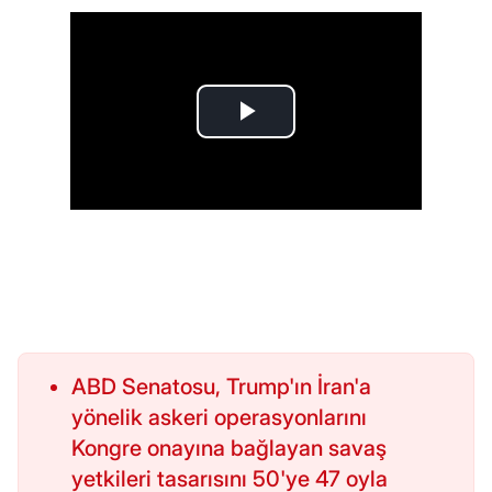
ABD Senatosu, Trump'ın İran'a
yönelik askeri operasyonlarını
Kongre onayına bağlayan savaş
yetkileri tasarısını 50'ye 47 oyla