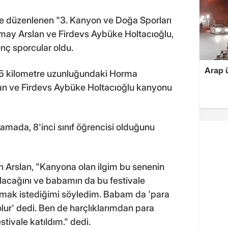
de düzenlenen "3. Kanyon ve Doğa Sporları
Umay Arslan ve Firdevs Aybüke Holtacıoğlu,
ç sporcular oldu.
Arap ü
,5 kilometre uzunluğundaki Horma
an ve Firdevs Aybüke Holtacıoğlu kanyonu
amada, 8'inci sınıf öğrencisi olduğunu
n Arslan, "Kanyona olan ilgim bu senenin
olacağını ve babamın da bu festivale
ılmak istediğimi söyledim. Babam da 'para
 olur' dedi. Ben de harçlıklarımdan para
stivale katıldım." dedi.