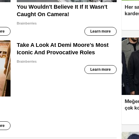
Her sa
kardeş
Meğer
çok k