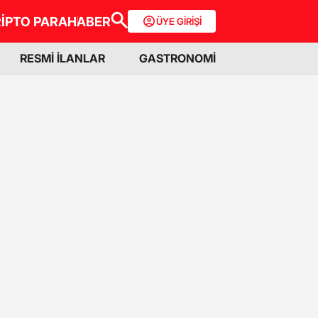
İPTO PARA
HABER
ÜYE GİRİŞİ
RESMİ İLANLAR
GASTRONOMİ