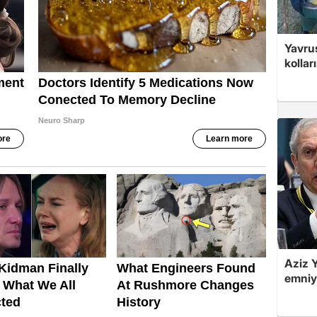
Yavrus
kolları
Aziz Y
emniye