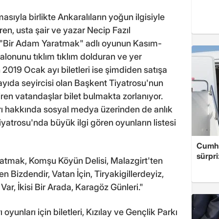
sıyla birlikte Ankaralıların yoğun ilgisiyle
ren, usta şair ve yazar Necip Fazıl
n "Bir Adam Yaratmak" adlı oyunun Kasım-
 salonunu tıklım tıklım dolduran ve yer
 2019 Ocak ayı biletleri ise şimdiden satışa
yıda seyircisi olan Başkent Tiyatrosu'nun
iren vatandaşlar bilet bulmakta zorlanıyor.
rı hakkında sosyal medya üzerinden de anlık
iyatrosu'nda büyük ilgi gören oyunların listesi
Cumhu
sürpri
atmak, Komşu Köyün Delisi, Malazgirt'ten
en Bizdendir, Vatan İçin, Tiryakigillerdeyiz,
ar, İkisi Bir Arada, Karagöz Günleri."
 oyunları için biletleri, Kızılay ve Gençlik Parkı