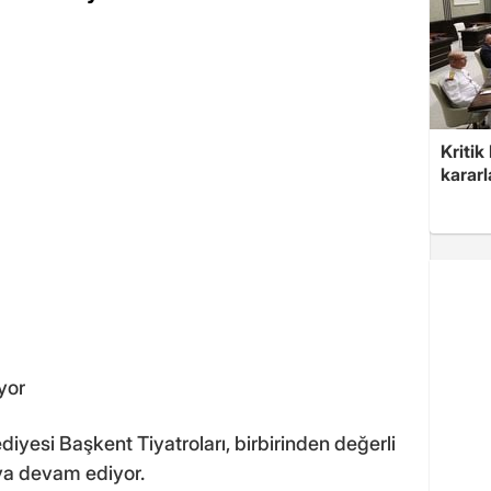
Kritik
kararl
yor
esi Başkent Tiyatroları, birbirinden değerli
aya devam ediyor.