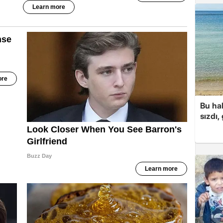
Bu hal
sızdı,