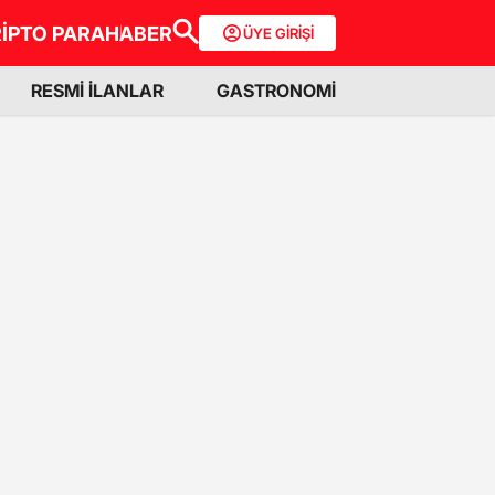
İPTO PARA
HABER
ÜYE GİRİŞİ
RESMİ İLANLAR
GASTRONOMİ