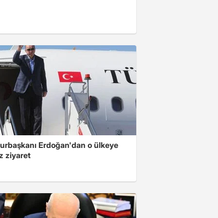
rbaşkanı Erdoğan'dan o ülkeye
z ziyaret