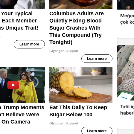
Meğer
çok k
Tatil 
haberi