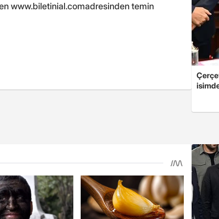
nden www.biletinial.comadresinden temin
Çerçe
isimd