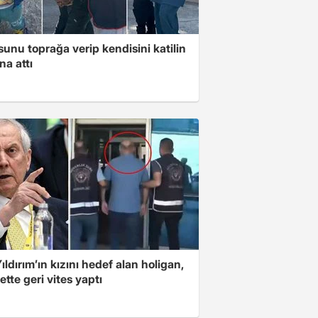
unu toprağa verip kendisini katilin
na attı
ıldırım’ın kızını hedef alan holigan,
tte geri vites yaptı