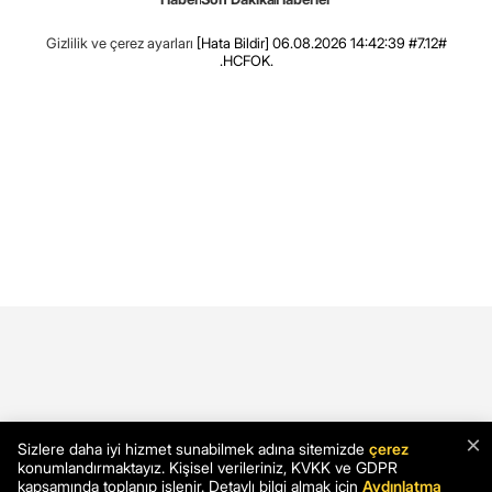
Gizlilik ve çerez ayarları
[Hata Bildir]
06.08.2026 14:42:39 #7.12#
.HCFOK.
×
Sizlere daha iyi hizmet sunabilmek adına sitemizde
çerez
konumlandırmaktayız. Kişisel verileriniz, KVKK ve GDPR
kapsamında toplanıp işlenir. Detaylı bilgi almak için
Aydınlatma